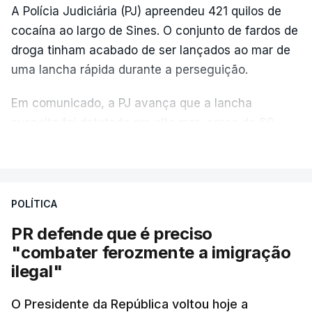
A Polícia Judiciária (PJ) apreendeu 421 quilos de
cocaína ao largo de Sines. O conjunto de fardos de
droga tinham acabado de ser lançados ao mar de
uma lancha rápida durante a perseguição.
Em comunicado, a PJ avança que a lancha
suspeita foi detetada em alto mar, cerca de 60
milhas náuticas ao largo de Sines.
VER MAIS
A apreensão aconteceu na tarde desta sexta-feira,
desencadeando uma ação de prevenção
POLÍTICA
desencadeada pela Polícia Judiciária, em
PR defende que é preciso
articulação com a Marinha, a Autoridade Marítima
"combater ferozmente a imigração
Nacional e a Força Aérea.
ilegal"
O ano de 2026 tem sido um ano de recordes: foi
O Presidente da República voltou hoje a
apreendida mais cocaína até ao momento de que