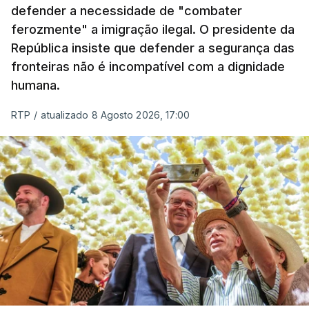
defender a necessidade de "combater
em todo o ano de 2025.
ferozmente" a imigração ilegal. O presidente da
A ação de prevenção visa a deteção em alto mar
República insiste que defender a segurança das
de embarcações de alta velocidade (EAV) que
fronteiras não é incompatível com a dignidade
humana.
utilizam a costa nacional para o tráfico de droga.
RTP
/
atualizado 8 Agosto 2026, 17:00
c/ Lusa