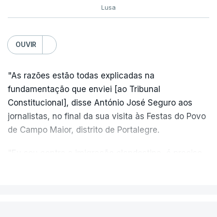
Lusa
OUVIR
"As razões estão todas explicadas na
fundamentação que enviei [ao Tribunal
Constitucional], disse António José Seguro aos
jornalistas, no final da sua visita às Festas do Povo
de Campo Maior, distrito de Portalegre.
"Eu sou contra a imigração clandestina, é preciso
combater ferozmente a imigração ilegal,
VER MAIS
precisamos de regular a nossa imigração e
precisamos de defender as nossas fronteiras e
nada disto é incompatível com tratarmos com
PAÍS