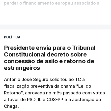
perder o financiamento europeu associado a
essa reforma específica".
VER MAIS
António José Seguro entende que a reforma reúne
treze apoios sociais "num só" e pretende "tornar o
POLÍTICA
sistema mais simples, mais justo e transparente".
Presidente envia para o Tribunal
"Sempre que seja possível reduzir burocracias,
Constitucional decreto sobre
eliminar sobreposições e garantir que os apoios
concessão de asilo e retorno de
chegam a quem mais necessita, estaremos a dar
estrangeiros
um passo na direção certa", argumenta o
António José Seguro solicitou ao TC a
Presidente da República.
fiscalização preventiva da chama "Lei do
Retorno", aprovada no mês passado com votos
Assegurar que "ninguém é
a favor de PSD, IL e CDS-PP e a abstenção do
prejudicado"
Chega.