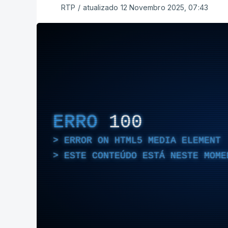
RTP
/
atualizado 12 Novembro 2025, 07:43
ERRO
100
ERROR ON HTML5 MEDIA ELEMENT
ESTE CONTEÚDO ESTÁ NESTE MOME