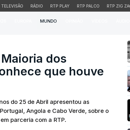
TELEVISÃO
RÁDIO
RTP PLAY
RTP PALCO
RTP ZIG ZA
026
EUROPA
MUNDO
OPINIÃO
VÍDEOS
ÁUDIO
aioria dos portugueses
 Maioria dos
conhece que houve
os do 25 de Abril apresentou as
ortugal, Angola e Cabo Verde, sobre o
 em parceria com a RTP.