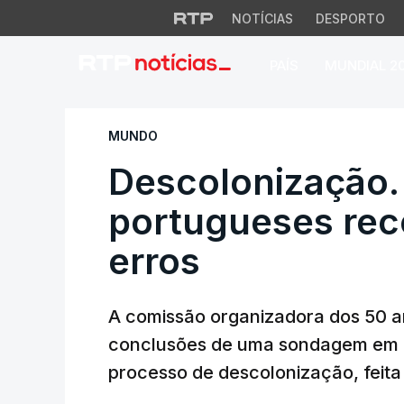
NOTÍCIAS
DESPORTO
PAÍS
MUNDIAL 2
Descolonização. M
MUNDO
Descolonização.
portugueses re
erros
A comissão organizadora dos 50 an
conclusões de uma sondagem em P
processo de descolonização, feita