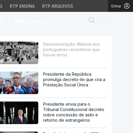
G
RTP ENSINA
RTP ARQUIVOS
Entrar
Abrir campo de
|
S
RTP
DESPORTO
 reconhece que houve e
Descolonização. Maioria dos
portugueses reconhece que
houve erros
Presidente da República
promulga decreto-lei que cria a
Prestação Social Única
Presidente envia para o
Tribunal Constitucional decreto
sobre concessão de asilo e
retorno de estrangeiros