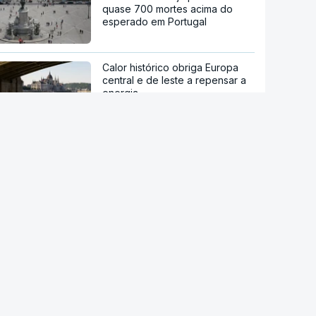
quase 700 mortes acima do
esperado em Portugal
Calor histórico obriga Europa
central e de leste a repensar a
energia
Viticultores do Douro em
protesto
Há "capacidade para
acomodar". Carris não reforça
Cais do Sodré apesar de corte
no Metro de Lisboa
Aumentou o número de pessoas
a receber apoio alimentar da
AMI