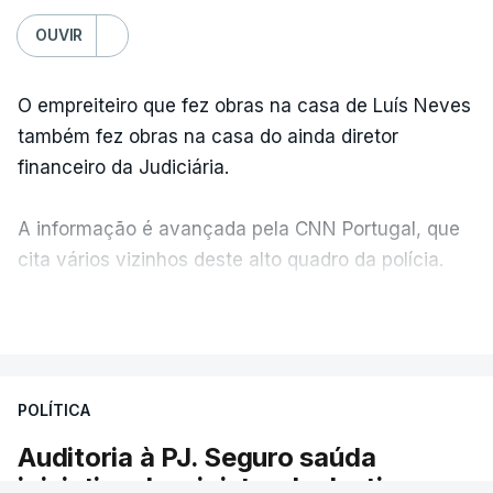
OUVIR
O empreiteiro que fez obras na casa de Luís Neves
também fez obras na casa do ainda diretor
financeiro da Judiciária.
A informação é avançada pela CNN Portugal, que
cita vários vizinhos deste alto quadro da polícia.
VER MAIS
Foi o diretor financeiro, Álvaro Pires, que assumiu a
responsabilidade de sugerir as instalações da
Construbarcelos para acolher um atrelado
POLÍTICA
apreendido numa operação de droga.
Auditoria à PJ. Seguro saúda
iniciativa da ministra da Justiça