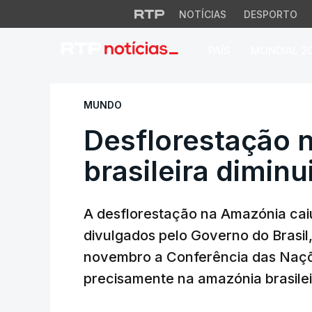
NOTÍCIAS
DESPORTO
PAÍS
MUNDIAL 2
Desflorestação na 
MUNDO
Desflorestação 
brasileira dimin
A desflorestação na Amazónia cai
divulgados pelo Governo do Brasil,
novembro a Conferência das Naçõ
precisamente na amazónia brasilei