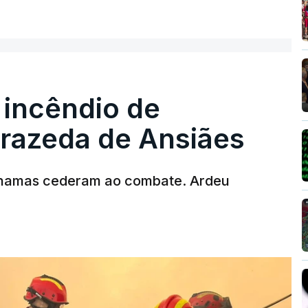
ER MAIS
 incêndio de
T
rrazeda de Ansiães
MENTO INDISPONÍVEL
chamas cederam ao combate. Ardeu