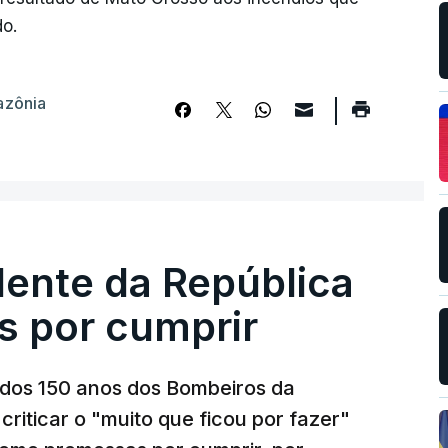
do.
azônia
dente da República
s por cumprir
os 150 anos dos Bombeiros da
riticar o "muito que ficou por fazer"