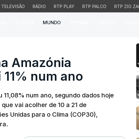
TELEVISÃO
RÁDIO
RTP PLAY
RTP PALCO
RTP ZIG ZA
026
EUROPA
MUNDO
OPINIÃO
VÍDEOS
ÁUDIO
Amazónia brasileira di
na Amazónia
ui 11% num ano
u 11,08% num ano, segundo dados hoje
 que vai acolher de 10 a 21 de
es Unidas para o Clima (COP30),
ra.