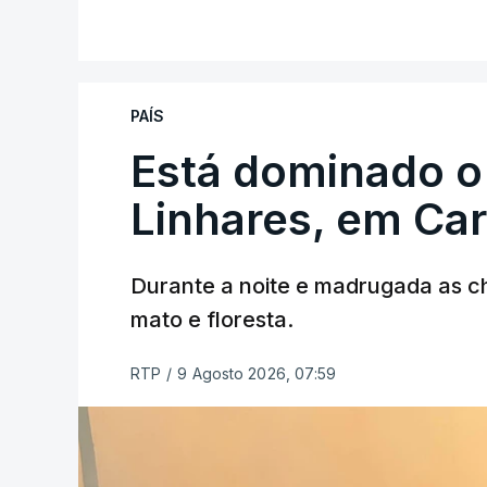
V
PAÍS
Está dominado o
ERRO
100
ERROR ON HTML5 MEDIA ELEMEN
Linhares, em Ca
ESTE CONTEÚDO ESTÁ NESTE MO
Durante a noite e madrugada as 
mato e floresta.
RTP
/
9 Agosto 2026, 07:59