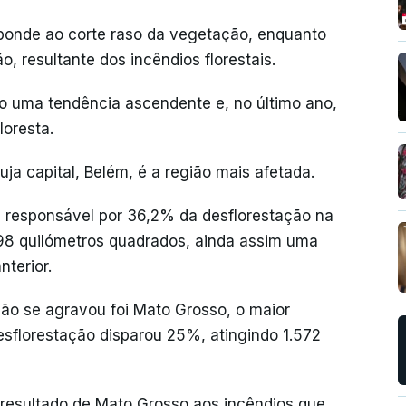
ponde ao corte raso da vegetação, enquanto
 resultante dos incêndios florestais.
o uma tendência ascendente e, no último ano,
loresta.
ja capital, Belém, é a região mais afetada.
oi responsável por 36,2% da desflorestação na
098 quilómetros quadrados, ainda assim uma
terior.
ão se agravou foi Mato Grosso, o maior
esflorestação disparou 25%, atingindo 1.572
 resultado de Mato Grosso aos incêndios que