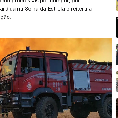
como promessas por cumprir, por
rdida na Serra da Estrela e reitera a
nção.