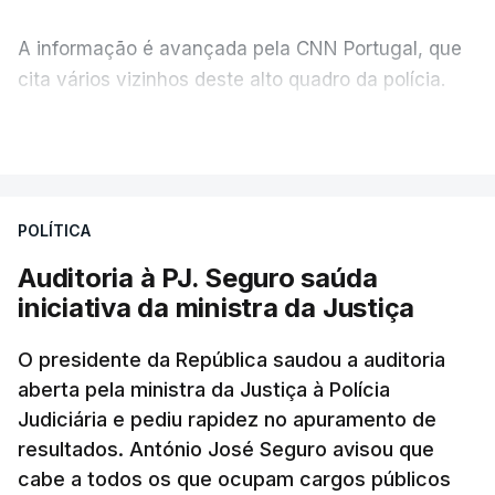
A informação é avançada pela CNN Portugal, que
cita vários vizinhos deste alto quadro da polícia.
VER MAIS
Foi o diretor financeiro, Álvaro Pires, que assumiu a
responsabilidade de sugerir as instalações da
Construbarcelos para acolher um atrelado
POLÍTICA
apreendido numa operação de droga.
Auditoria à PJ. Seguro saúda
iniciativa da ministra da Justiça
O presidente da República saudou a auditoria
aberta pela ministra da Justiça à Polícia
Judiciária e pediu rapidez no apuramento de
resultados. António José Seguro avisou que
cabe a todos os que ocupam cargos públicos