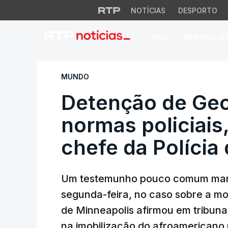
NOTÍCIAS
DESPORTO
PAÍS
MUNDIAL 2
Detenção de George
MUNDO
Detenção de Geo
normas policiai
chefe da Polícia
Um testemunho pouco comum marc
segunda-feira, no caso sobre a mo
de Minneapolis afirmou em tribunal
na imobilização do afroamericano