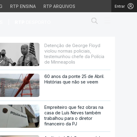
G
RTP ENSINA
RTP ARQUIVOS
Entrar
Abrir campo de
|
S
RTP
DESPORTO
oliciais, testemunhou c
Detenção de George Floyd
violou normas policiais,
testemunhou chefe da Polícia
de Minneapolis
60 anos da ponte 25 de Abril.
Histórias que não se veem
Empreiteiro que fez obras na
casa de Luís Neves também
trabalhou para o diretor
financeiro da PJ