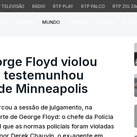
TELEVISÃO
RÁDIO
RTP PLAY
RTP PALCO
RTP ZIG ZA
026
EUROPA
MUNDO
OPINIÃO
VÍDEOS
ÁUDIO
 Floyd violou normas p
rge Floyd violou
s, testemunhou
 de Minneapolis
ou a sessão de julgamento, na
rte de George Floyd: o chefe da Polícia
 que as normas policiais foram violadas
 por Derek Chauvin, o ex-agente em