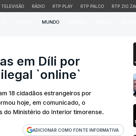
TELEVISÃO
RÁDIO
RTP PLAY
RTP PALCO
RTP ZIG ZA
026
EUROPA
MUNDO
OPINIÃO
VÍDEOS
ÁUDIO
em Díli por suspeita de 
as em Díli por
ilegal `online`
am 18 cidadãos estrangeiros por
nformou hoje, em comunicado, o
do Ministério do Interior timorense.
ADICIONAR COMO FONTE INFORMATIVA