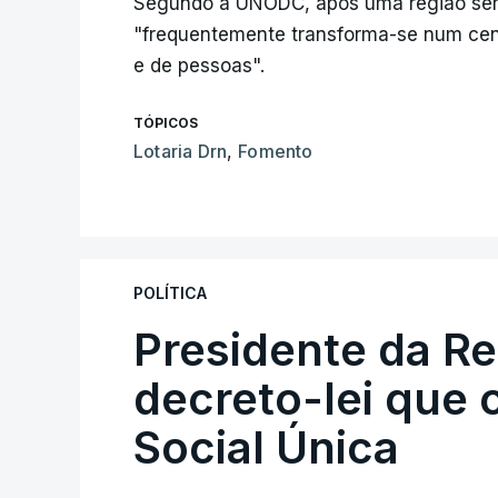
Segundo a UNODC, após uma região ser in
"frequentemente transforma-se num centr
e de pessoas".
TÓPICOS
Lotaria Drn
,
Fomento
POLÍTICA
Presidente da R
decreto-lei que 
Social Única