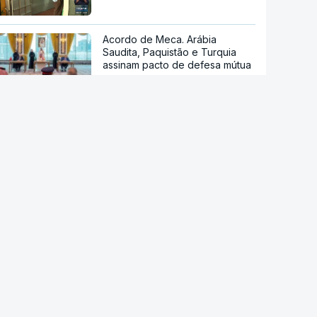
Acordo de Meca. Arábia
Saudita, Paquistão e Turquia
assinam pacto de defesa mútua
Pelo menos 11 civis feridos em
ataque Huthi na Arábia Saudita
Trump nega escassez de armas
nos EUA
Tribunal de Recurso dos EUA
bloqueia projeto de Trump para
salão de baile