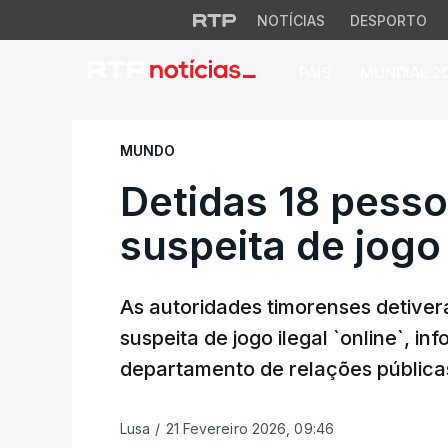
NOTÍCIAS
DESPORTO
PAÍS
MUNDIAL 2
Detidas 18 pessoas 
MUNDO
Detidas 18 pesso
suspeita de jogo 
As autoridades timorenses detiver
suspeita de jogo ilegal `online`, i
departamento de relações públicas 
Lusa
/
21 Fevereiro 2026, 09:46