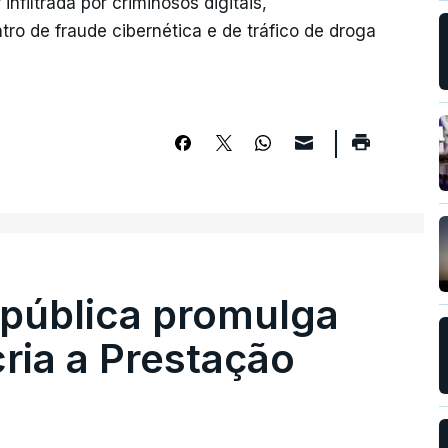
filtrada por criminosos digitais,
o de fraude cibernética e de tráfico de droga
epública promulga
cria a Prestação