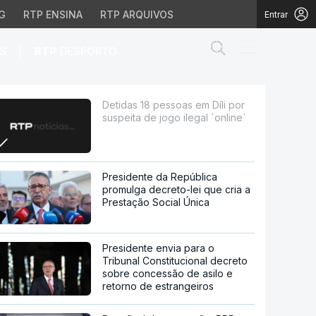
G
RTP ENSINA
RTP ARQUIVOS
Entrar
Abrir campo de
|
S
RTP
DESPORTO
jogo ilegal `online`
Detidas 18 pessoas em Díli por
suspeita de jogo ilegal `online`
Presidente da República
promulga decreto-lei que cria a
Prestação Social Única
Presidente envia para o
Tribunal Constitucional decreto
sobre concessão de asilo e
retorno de estrangeiros