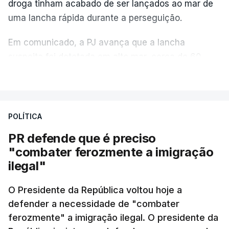
droga tinham acabado de ser lançados ao mar de
uma lancha rápida durante a perseguição.
Em comunicado, a PJ avança que a lancha
suspeita foi detetada em alto mar, cerca de 60
milhas náuticas ao largo de Sines.
VER MAIS
A apreensão aconteceu na tarde desta sexta-feira,
desencadeando uma ação de prevenção
POLÍTICA
desencadeada pela Polícia Judiciária, em
PR defende que é preciso
articulação com a Marinha, a Autoridade Marítima
"combater ferozmente a imigração
Nacional e a Força Aérea.
ilegal"
O ano de 2026 tem sido um ano de recordes: foi
O Presidente da República voltou hoje a
apreendida mais cocaína até ao momento de que
defender a necessidade de "combater
em todo o ano de 2025.
ferozmente" a imigração ilegal. O presidente da