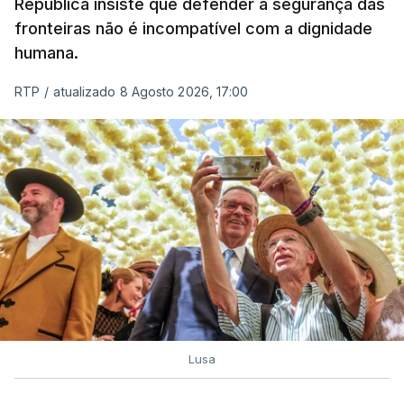
A ação de prevenção visa a deteção em alto mar
República insiste que defender a segurança das
de embarcações de alta velocidade (EAV) que
fronteiras não é incompatível com a dignidade
humana.
utilizam a costa nacional para o tráfico de droga.
RTP
/
atualizado 8 Agosto 2026, 17:00
c/ Lusa
Lusa