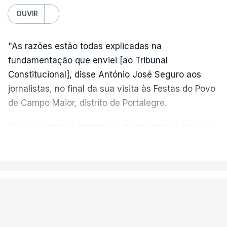
OUVIR
"As razões estão todas explicadas na
fundamentação que enviei [ao Tribunal
Constitucional], disse António José Seguro aos
jornalistas, no final da sua visita às Festas do Povo
de Campo Maior, distrito de Portalegre.
"Eu sou contra a imigração clandestina, é preciso
combater ferozmente a imigração ilegal,
VER MAIS
precisamos de regular a nossa imigração e
precisamos de defender as nossas fronteiras e
nada disto é incompatível com tratarmos com
PAÍS
dignidade as pessoas, designadamente menores e
Aeronave cai no aeródromo de
crianças", acrescentou.
Portimão e provoca a morte do