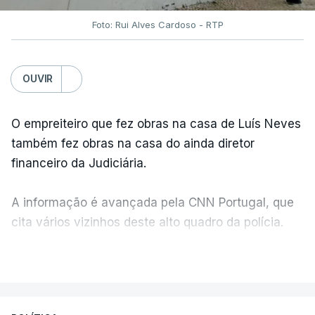
Foto: Rui Alves Cardoso - RTP
OUVIR
O empreiteiro que fez obras na casa de Luís Neves
também fez obras na casa do ainda diretor
financeiro da Judiciária.
A informação é avançada pela CNN Portugal, que
cita vários vizinhos deste alto quadro da polícia.
VER MAIS
Foi o diretor financeiro, Álvaro Pires, que assumiu a
responsabilidade de sugerir as instalações da
Construbarcelos para acolher um atrelado