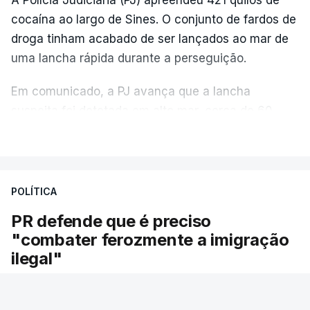
cocaína ao largo de Sines. O conjunto de fardos de
droga tinham acabado de ser lançados ao mar de
uma lancha rápida durante a perseguição.
Em comunicado, a PJ avança que a lancha
suspeita foi detetada em alto mar, cerca de 60
milhas náuticas ao largo de Sines.
VER MAIS
A apreensão aconteceu na tarde desta sexta-feira,
desencadeando uma ação de prevenção
POLÍTICA
desencadeada pela Polícia Judiciária, em
PR defende que é preciso
articulação com a Marinha, a Autoridade Marítima
"combater ferozmente a imigração
Nacional e a Força Aérea.
ilegal"
O ano de 2026 tem sido um ano de recordes: foi
O Presidente da República voltou hoje a
apreendida mais cocaína até ao momento de que
defender a necessidade de "combater