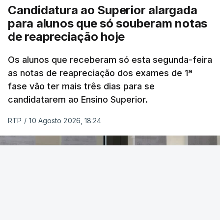
Candidatura ao Superior alargada
para alunos que só souberam notas
Na cidade de Cali, pelo menos 20 prédios
de reapreciação hoje
desabaram, com várias pessoas presas nos
escombros, disse o autarca Alejandro Eder à
Os alunos que receberam só esta segunda-feira
agência Reuters.
as notas de reapreciação dos exames de 1ª
fase vão ter mais três dias para se
"Por enquanto, temos pelo menos 20 estruturas
candidatarem ao Ensino Superior.
desabadas em Cali com pessoas presas", disse
RTP
/
10 Agosto 2026, 18:24
Alejandro Eder à rádio X, acrescentando que pediu
ajuda aos autarcas de Bogotá e de Medellín, a
segunda maior cidade do país, para o envio de
equipas de resgate.
Em Bogotá, vários edifícios residenciais estão a ser
evacuados.