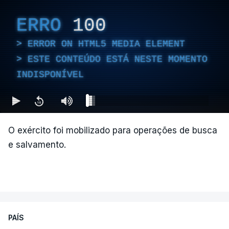
vítimas contabilizadas, segundo o presidente da
Câmara Mauricio Salazar.
ERRO
100
ERROR ON HTML5 MEDIA ELEMENT
"A situação é crítica",
disse Mauricio Salazar em
ESTE CONTEÚDO ESTÁ NESTE MOMENTO
entrevista à Rádio Caracol.
INDISPONÍVEL
Segundo Espriella, há ainda pelo menos 87
feridos e 61 prédios desabaram.
O exército foi mobilizado para operações de busca
e salvamento.
ERRO
100
ERROR ON HTML5 MEDIA ELEMENT
ESTE CONTEÚDO ESTÁ NESTE
MOMENTO INDISPONÍVEL
PAÍS