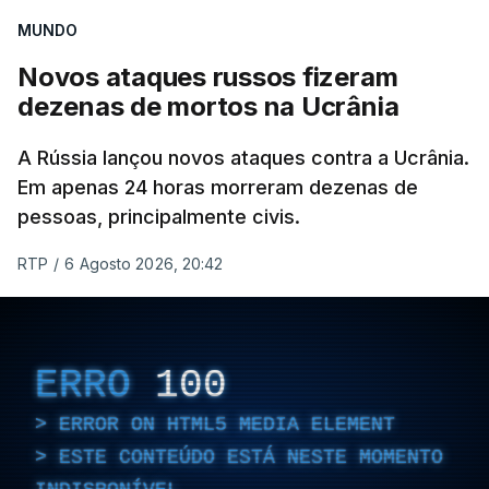
da Crimeia e os mares Negro e de Azov.
MUNDO
Novos ataques russos fizeram
O ataque ucraniano desta noite superou os
dezenas de mortos na Ucrânia
recordes anteriores: 556 drones a 17 de maio,
555 a 18 de junho e 389 a 25 de março. Segundo
A Rússia lançou novos ataques contra a Ucrânia.
Yevrayev, não houve mortos nem feridos em
Em apenas 24 horas morreram dezenas de
consequência do ataque massivo contra
pessoas, principalmente civis.
Yaroslavl.
RTP
/
6 Agosto 2026, 20:42
"Ardeu uma casa particular, em vários edifícios as
janelas sofreram danos, vários automóveis foram
danificados. Todas as vítimas receberão
ERRO
100
indemnizações", indicou, ao referir que "em outros
locais também pode haver destroços de drones" .
ERROR ON HTML5 MEDIA ELEMENT
ESTE CONTEÚDO ESTÁ NESTE MOMENTO
Yevrayev acrescentou que devido ao ataque a
circulação na autoestrada para Moscovo foi