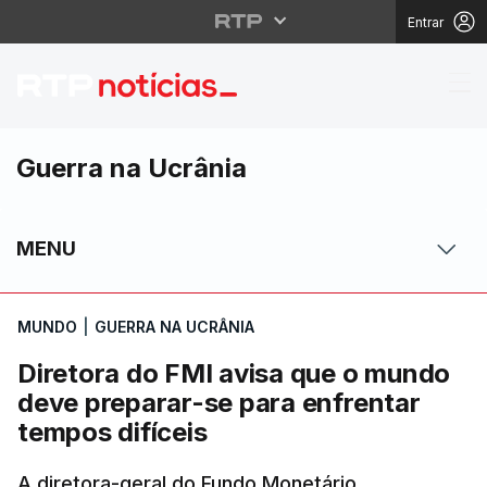
Entrar
Diretora do FMI avisa 
Guerra na Ucrânia
MENU
MUNDO
|
GUERRA NA UCRÂNIA
Diretora do FMI avisa que o mundo
deve preparar-se para enfrentar
tempos difíceis
A diretora-geral do Fundo Monetário