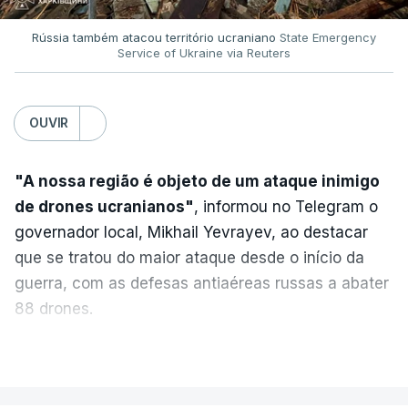
Rússia também atacou território ucraniano
State Emergency
Service of Ukraine via Reuters
OUVIR
"A nossa região é objeto de um ataque inimigo
de drones ucranianos"
, informou no Telegram o
governador local, Mikhail Yevrayev, ao destacar
que se tratou do maior ataque desde o início da
guerra, com as defesas antiaéreas russas a abater
88 drones.
Do lado russo, o Ministério da Defesa reportou
VER MAIS
também o abate de 605 drones ucranianos de asa
fixa sobre 18 regiões russas, a anexada península