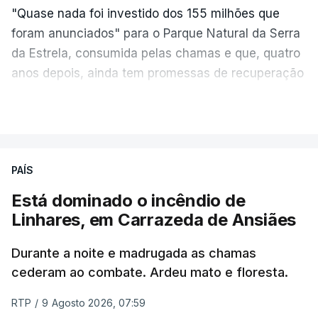
"Quase nada foi investido dos 155 milhões que
foram anunciados" para o Parque Natural da Serra
da Estrela, consumida pelas chamas e que, quatro
anos depois, ainda tem promessas de recuperação
por cumprir.
VER MAIS
ERRO
100
PAÍS
ERROR ON HTML5 MEDIA ELEMENT
Está dominado o incêndio de
Linhares, em Carrazeda de Ansiães
ESTE CONTEÚDO ESTÁ NESTE
MOMENTO INDISPONÍVEL
Durante a noite e madrugada as chamas
cederam ao combate. Ardeu mato e floresta.
RTP
/
9 Agosto 2026, 07:59