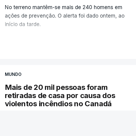
No terreno mantêm-se mais de 240 homens em
ações de prevenção. O alerta foi dado ontem, ao
início da tarde.
Mais de 20 mil pessoas foram retiradas de casa
VER MAIS
por causa dos violentos incêndios no Canadá
MUNDO
Mais de 20 mil pessoas foram
retiradas de casa por causa dos
violentos incêndios no Canadá
Milhares de pessoas têm ordem de evacuação.
O governo da província declarou o estado de
emergência por causa de dezenas de incêndios