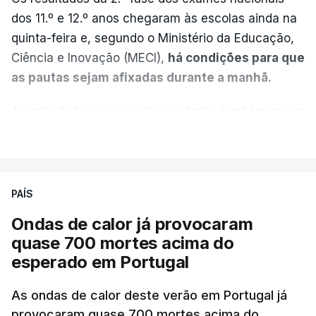
dos 11.º e 12.º anos chegaram às escolas ainda na
quinta-feira e, segundo o Ministério da Educação,
Ciência e Inovação (MECI),
há condições para que
as pautas sejam afixadas durante a manhã.
A partir de hoje, as escolas poderão também enviar
aos alunos as versões digitalizadas das respetivas
VER MAIS
provas classificadas, à semelhança do que
aconteceu durante a 1.ª fase.
PAÍS
Em anos anteriores, a consulta das provas
Ondas de calor já provocaram
dependia da apresentação de um requerimento,
quase 700 mortes acima do
mas o Governo decidiu, a partir deste ano,
esperado em Portugal
disponibilizar a cópia dos exames classificados a
todos os estudantes para "reforçar a transparência
As ondas de calor deste verão em Portugal já
e rigor do processo" devido às falhas na
provocaram quase 700 mortes acima do