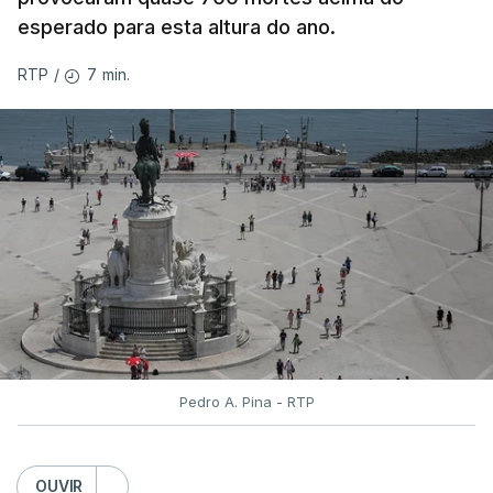
classificação eletrónica.
esperado para esta altura do ano.
Serão também publicadas as notas da 2.ª fase
7 min.
RTP
/
das provas finais do 9.º ano.
Quanto aos pedidos de reapreciação de provas
realizadas durante a 1.ª fase, os resultados só
serão disponibilizados às escolas hoje, mas o MECI
assegurou que as pautas serão afixadas durante a
tarde.
A tutela justificou a demora no processo de
reapreciações com o "elevado número de
pedidos"
, que este ano ultrapassou os 20 mil,
Pedro A. Pina - RTP
mais do triplo face ao ano passado.
Após a publicação desses resultados, os alunos
OUVIR