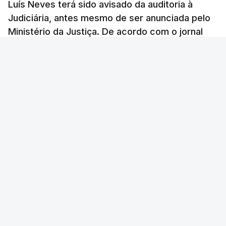
Luís Neves terá sido avisado da auditoria à
Judiciária, antes mesmo de ser anunciada pelo
Ministério da Justiça. De acordo com o jornal
Público, o governo admite desgaste, mas
mantém a confiança no ministro e aposta nas
investigações para preservar a PJ.
RTP Notícias
/
atualizado 8 Agosto 2026, 07:48