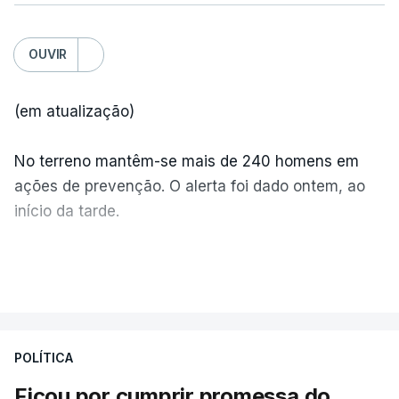
OUVIR
(em atualização)
No terreno mantêm-se mais de 240 homens em
ações de prevenção. O alerta foi dado ontem, ao
início da tarde.
Mais de 20 mil pessoas foram retiradas de casa
VER MAIS
por causa dos violentos incêndios no Canadá
POLÍTICA
Ficou por cumprir promessa do