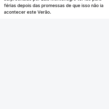
férias depois das promessas de que isso não ia
acontecer este Verão.
RTP
/
atualizado 8 Agosto 2026, 21:26
ERRO
100
ERROR ON HTML5 MEDIA ELEMENT
ESTE CONTEÚDO ESTÁ NESTE MOMENTO
INDISPONÍVEL