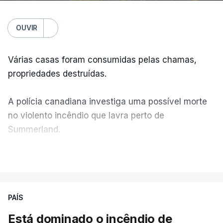
OUVIR
Várias casas foram consumidas pelas chamas,
propriedades destruídas.
A polícia canadiana investiga uma possível morte
no violento incêndio que lavra perto de
Summerland.
VER MAIS
Éum cenário de terror, descreve o primeiro-ministro
da Columbia Britânica, David Iby.
PAÍS
Está dominado o incêndio de
ERRO
100