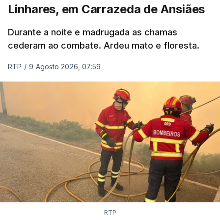
Linhares, em Carrazeda de Ansiães
ERROR ON HTML5 MEDIA ELEMENT
Durante a noite e madrugada as chamas
ESTE CONTEÚDO ESTÁ NESTE
cederam ao combate. Ardeu mato e floresta.
MOMENTO INDISPONÍVEL
RTP
/
9 Agosto 2026, 07:59
As autoridades canadianas estimam que vai levar
dias ou semanas para controlar o fogo. Mais de
dois mil operacionais estão no terreno no combate
às chamas.
RTP