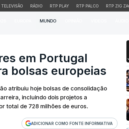
TELEVISÃO
RÁDIO
RTP PLAY
RTP PALCO
RTP ZIG ZA
026
EUROPA
MUNDO
OPINIÃO
VÍDEOS
ÁUDIO
s em Portugal selecion
res em Portugal
ra bolsas europeias
o atribuiu hoje bolsas de consolidação
rreira, incluindo dois projetos a
r total de 728 milhões de euros.
ADICIONAR COMO FONTE INFORMATIVA