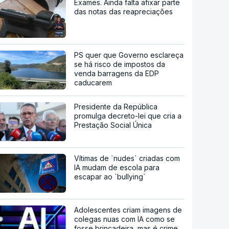
Exames. Ainda falta afixar parte
das notas das reapreciações
PS quer que Governo esclareça
se há risco de impostos da
venda barragens da EDP
caducarem
Presidente da República
promulga decreto-lei que cria a
Prestação Social Única
Vítimas de `nudes` criadas com
IA mudam de escola para
escapar ao `bullying`
Adolescentes criam imagens de
colegas nuas com IA como se
fosse brincadeira, mas é crime