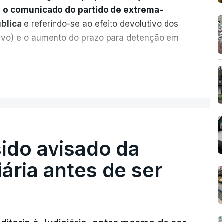
e o comunicado do partido de extrema-
ública
e referindo-se ao efeito devolutivo dos
ivo) e o aumento do prazo para detenção em
ervas quanto à possibilidade de expulsar
ER MAIS
legal, se tiverem filhos menores.
gido o prazo de 60 dias, os imigrantes
seus pedidos de asilo tenham sido rejeitados
sido avisado da
m.
iária antes de ser
dade
e muito injusto para aqueles cidadãos
e todos os passos para poderem entrar e
enta, concluindo que
“são exactamente este
s que produzem o designado efeito de