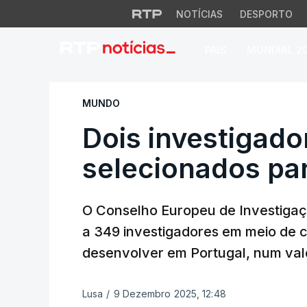
NOTÍCIAS
DESPORTO
PAÍS
MUNDIAL 2
Dois investigadore
MUNDO
Dois investigado
selecionados pa
O Conselho Europeu de Investigaçã
a 349 investigadores em meio de ca
desenvolver em Portugal, num valo
Lusa
/
9 Dezembro 2025, 12:48