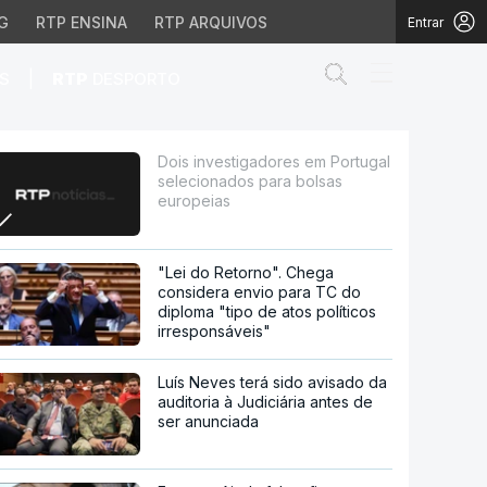
G
RTP ENSINA
RTP ARQUIVOS
Entrar
Abrir campo de
|
S
RTP
DESPORTO
ados para bolsas europe
Dois investigadores em Portugal
selecionados para bolsas
europeias
"Lei do Retorno". Chega
considera envio para TC do
diploma "tipo de atos políticos
irresponsáveis"
Luís Neves terá sido avisado da
auditoria à Judiciária antes de
ser anunciada