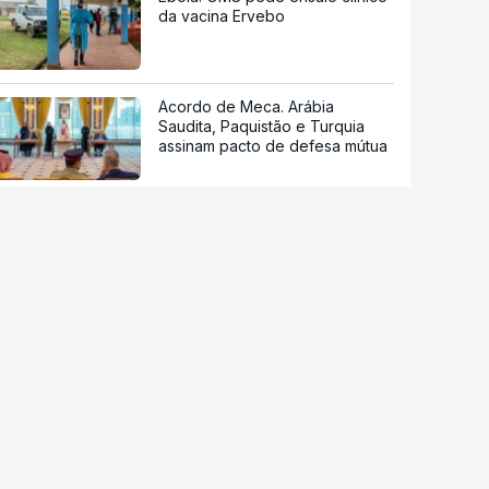
da vacina Ervebo
Acordo de Meca. Arábia
Saudita, Paquistão e Turquia
assinam pacto de defesa mútua
Tribunal de Recurso dos EUA
bloqueia projeto de Trump para
salão de baile
Reta final de execução. PRR
desembolsa 13.791 milhões de
euros até agosto
Viticultores do Douro em
protesto