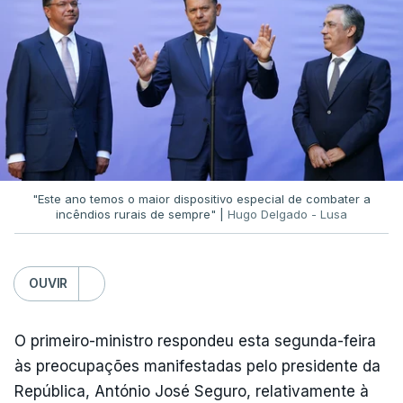
serenidade interna e externa
da instituição e diz
que só a investigação vai permitir apurar se houve
ou não imprudências.
Já a ministra da Justiça, em reação à auditoria
feita à Polícia Judiciária, disse que a ação pautou-
se por um único objetivo:
"proteger a PJ e
defender as instituições"
.
"Este ano temos o maior dispositivo especial de combater a
incêndios rurais de sempre" |
Hugo Delgado - Lusa
ERRO
100
OUVIR
ERROR ON HTML5 MEDIA ELEMENT
O primeiro-ministro respondeu esta segunda-feira
ESTE CONTEÚDO ESTÁ NESTE
às preocupações manifestadas pelo presidente da
MOMENTO INDISPONÍVEL
República, António José Seguro, relativamente à