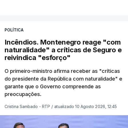
VER MAIS
manchada porque
"é uma instituição com provas
dadas, com 81 anos de história e com cerca de
cinco mil trabalhadores, que, apesar de tudo e
POLÍTICA
das notícias que são dadas diariamente,
continuam a trabalhar"
.
Incêndios. Montenegro reage "com
naturalidade" a críticas de Seguro e
reivindica "esforço"
ERRO
100
O primeiro-ministro afirma receber as "críticas
ERROR ON HTML5 MEDIA ELEMENT
do presidente da República com naturalidade" e
garante que o Governo compreende as
ESTE CONTEÚDO ESTÁ NESTE
preocupações.
MOMENTO INDISPONÍVEL
Cristina Sambado - RTP
/
atualizado 10 Agosto 2026, 12:45
O diretor da PJ aproveitou ainda para apelar à