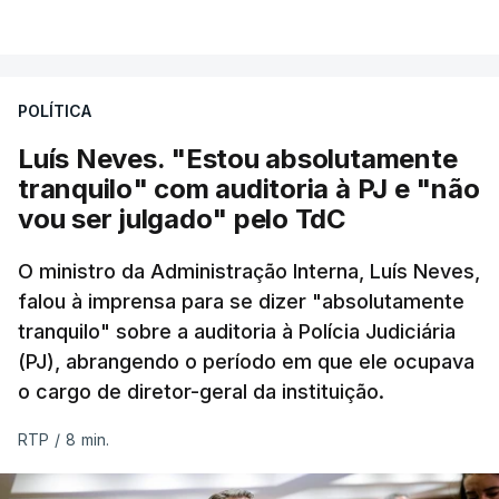
VER MAIS
Foi o diretor financeiro, Álvaro Pires, que assumiu a
responsabilidade de sugerir as instalações da
Construbarcelos para acolher um atrelado
POLÍTICA
apreendido numa operação de droga.
Luís Neves. "Estou absolutamente
tranquilo" com auditoria à PJ e "não
vou ser julgado" pelo TdC
O ministro da Administração Interna, Luís Neves,
falou à imprensa para se dizer "absolutamente
tranquilo" sobre a auditoria à Polícia Judiciária
(PJ), abrangendo o período em que ele ocupava
o cargo de diretor-geral da instituição.
RTP
/
8 min.