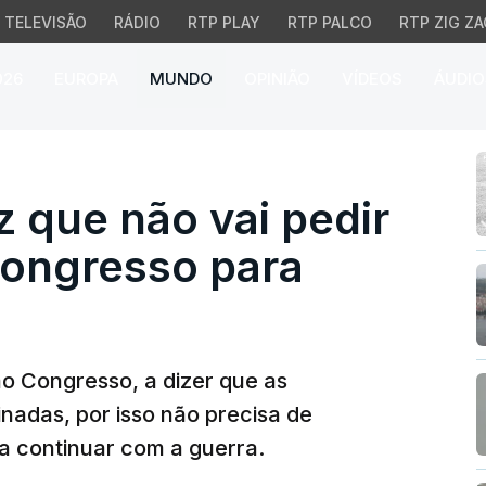
TELEVISÃO
RÁDIO
RTP PLAY
RTP PALCO
RTP ZIG ZA
026
EUROPA
MUNDO
OPINIÃO
VÍDEOS
ÁUDIO
ue não vai pedir autor
 que não vai pedir
Congresso para
o Congresso, a dizer que as
inadas, por isso não precisa de
a continuar com a guerra.