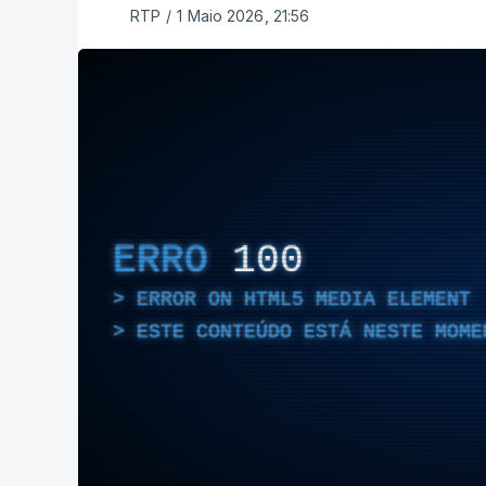
RTP
/
1 Maio 2026, 21:56
ERRO
100
ERROR ON HTML5 MEDIA ELEMENT
ESTE CONTEÚDO ESTÁ NESTE MOME