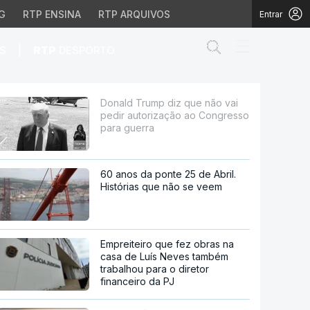
G
RTP ENSINA
RTP ARQUIVOS
Entrar
Abrir campo de
|
S
RTP
DESPORTO
ização ao Congresso pa
Donald Trump diz que não vai
pedir autorização ao Congresso
para guerra
60 anos da ponte 25 de Abril.
Histórias que não se veem
Empreiteiro que fez obras na
casa de Luís Neves também
trabalhou para o diretor
financeiro da PJ