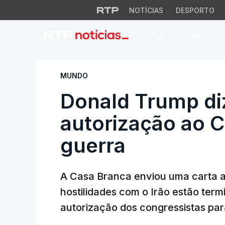
NOTÍCIAS
DESPORTO
PAÍS
MUNDIAL 2
Donald Trump diz q
MUNDO
Donald Trump diz
autorização ao 
guerra
A Casa Branca enviou uma carta a
hostilidades com o Irão estão term
autorização dos congressistas par