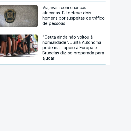
Viajavam com crianças
africanas. PJ deteve dois
homens por suspeitas de tráfico
de pessoas
"Ceuta ainda não voltou à
normalidade". Junta Autónoma
pede mais apoio à Europa e
Bruxelas diz-se preparada para
ajudar
Ceuta. Ainda há seis mil pessoas
sem documentos no enclave
espanhol
Crise em Ceuta. Vox usa pactos
com PP para se opor ao
acolhimento de menores
"Caçadores de imigrantes".