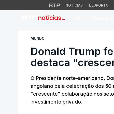
NOTÍCIAS
DESPORTO
PAÍS
MUNDIAL 2
Donald Trump felic
MUNDO
Donald Trump fel
destaca "cresce
O Presidente norte-americano, Don
angolano pela celebração dos 50 
"crescente" colaboração nos setor
investimento privado.