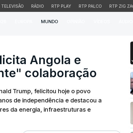
TELEVISÃO
RÁDIO
RTP PLAY
RTP PALCO
RTP ZIG ZA
026
EUROPA
MUNDO
OPINIÃO
VÍDEOS
ÁUDIO
ita Angola e destaca "
icita Angola e
nte" colaboração
ald Trump, felicitou hoje o povo
anos de independência e destacou a
es da energia, infraestruturas e