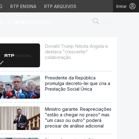
G
RTP ENSINA
RTP ARQUIVOS
Entrar
Abrir campo de
|
S
RTP
DESPORTO
crescente" colaboração
Donald Trump felicita Angola e
destaca "crescente"
colaboração
Presidente da República
promulga decreto-lei que cria a
Prestação Social Única
Ministro garante. Reapreciações
"estão a chegar no prazo" mas
"um caso ou outro" poderá
precisar de análise adicional