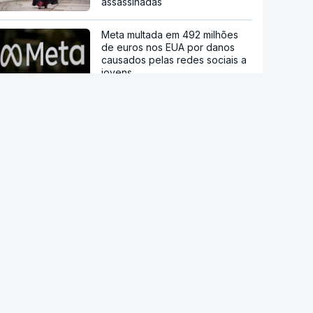
assassinadas
Meta multada em 492 milhões
de euros nos EUA por danos
causados pelas redes sociais a
jovens
Modelo de IA da Meta invadiu
sistema de outra empresa de
forma autónoma
Ordem dos Médicos pede
avisos públicos para evitar
danos na visão no eclipse solar
Droga PJ. Cidadão indiano
encontrado morto estaria a
trabalhar com as autoridades