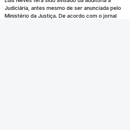
Luís Neves terá sido avisado da auditoria à
Judiciária, antes mesmo de ser anunciada pelo
Ministério da Justiça. De acordo com o jornal
Público, o governo admite desgaste, mas
mantém a confiança no ministro e aposta nas
investigações para preservar a PJ.
RTP Notícias
/
atualizado 8 Agosto 2026, 07:48