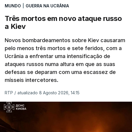
MUNDO
|
GUERRA NA UCRÂNIA
Vladimir Putin e aos principais comandantes
militares e ainda a aplicação de tarifas até 500%
Três mortos em novo ataque russo
sobre as exportações russas.
a Kiev
Novos bombardeamentos sobre Kiev causaram
pelo menos três mortos e sete feridos, com a
ERRO
100
Ucrânia a enfrentar uma intensificação de
ERROR ON HTML5 MEDIA ELEMENT
ataques russos numa altura em que as suas
defesas se deparam com uma escassez de
ESTE CONTEÚDO ESTÁ NESTE
mísseis intercetores.
MOMENTO INDISPONÍVEL
RTP
/
atualizado 8 Agosto 2026, 14:15
O pacote permitirá também que o presidente
Donald Trump imponha taxas até 100% aos cinco