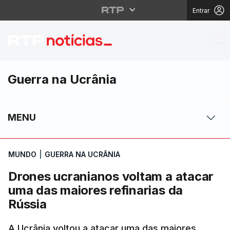
Entrar
Drones ucranianos vol
Guerra na Ucrânia
MENU
MUNDO
|
GUERRA NA UCRÂNIA
Drones ucranianos voltam a atacar
uma das maiores refinarias da
Rússia
A Ucrânia voltou a atacar uma das maiores