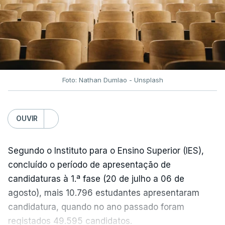
No entanto, com o retomar do conflito, as últimas
semanas têm sido marcadas por uma subida
acentuada, tendência que deverá ser revertida na
próxima semana.
Foto: Nathan Dumlao - Unsplash
c/Lusa
OUVIR
Segundo o Instituto para o Ensino Superior (IES),
concluído o período de apresentação de
candidaturas à 1.ª fase (20 de julho a 06 de
agosto), mais 10.796 estudantes apresentaram
candidatura, quando no ano passado foram
registados 49.595 candidatos.