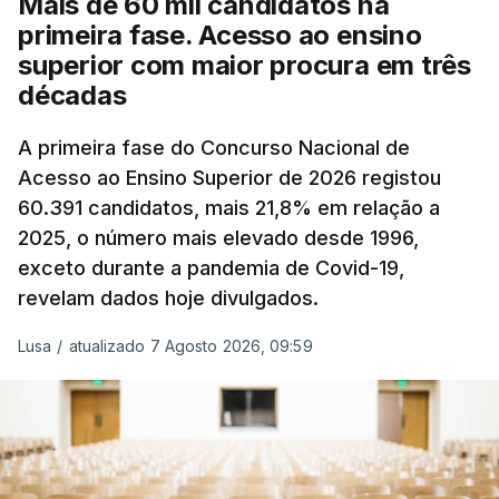
Mais de 60 mil candidatos na
posto de abastecimento, a marca e a localização.
primeira fase. Acesso ao ensino
superior com maior procura em três
A atualização do desconto do Imposto sobre os
décadas
Produtos Petrolíferos (ISP) também poderá
alterar os valores previstos.
A primeira fase do Concurso Nacional de
Acesso ao Ensino Superior de 2026 registou
O Governo comprometeu-se a aplicar uma redução
60.391 candidatos, mais 21,8% em relação a
extraordinária e temporária no ISP, sempre que se
2025, o número mais elevado desde 1996,
verifique um aumento do preço dos combustíveis
exceto durante a pandemia de Covid-19,
superior a 10 cêntimos, para mitigar a escalada de
revelam dados hoje divulgados.
preços.
Lusa
/
atualizado 7 Agosto 2026, 09:59
Depois de uma subida inicial devido à guerra no
Irão, à tensão geopolítica no Médio Oriente e ao
fecho do estreito de Ormuz, os preços dos
combustíveis desceram durante o cessar-fogo
entre Washington e Teerão.