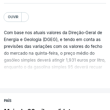
OUVIR
Com base nos atuais valores da Direção-Geral de
Energia e Geologia (DGEG), e tendo em conta as
previsões das variações com os valores do fecho
do mercado na quinta-feira, o preço médio do
gasóleo simples deverá atingir 1,931 euros por litro,
enquanto o da gasolina simples 95 deverá recuar
para 1,855 euros por litro.
VER MAIS
A média final só ficará fechada ao final do dia,
podendo ainda registar alterações em função da
evolução das cotações internacionais do petróleo,
PAÍS
e o custo final na bomba poderá variar conforme o