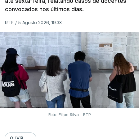
até sexta-feira, relatando casos de docentes
alguns dias da divulgação das notas.
convocados nos últimos dias.
RTP
/
5 Agosto 2026, 19:33
Foto: Filipe Silva - RTP
OUVIR