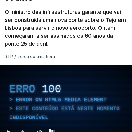
O ministro das infraestruturas garante que vai
ser construida uma nova ponte sobre o Tejo em
Lisboa para servir o novo aeroporto. Ontem
começaram a ser assinados os 60 anos da
ponte 25 de abril.
RTP
/
cerca de uma hora
ERRO
100
ERROR ON HTML5 MEDIA ELEMENT
ESTE CONTEÚDO ESTÁ NESTE MOMENTO
INDISPONÍVEL