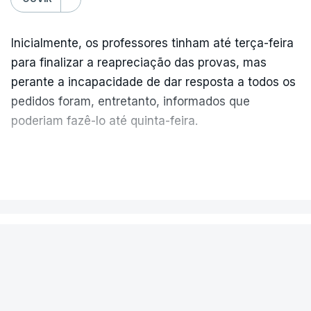
Inicialmente, os professores tinham até terça-feira
para finalizar a reapreciação das provas, mas
perante a incapacidade de dar resposta a todos os
pedidos foram, entretanto, informados que
poderiam fazê-lo até quinta-feira.
A intenção era que os resultados fossem
VER MAIS
publicados no dia seguinte (sexta-feira), o que
poderá não acontecer.
PAÍS
No domingo, estavam concluídos cerca de 50 por
cento dos mais de 20 mil pedidos de reapreciação,
Encontrado morto na cela um dos
mas Cristina Mota, porta-voz da Missão Escola
detidos na apreensão de cocaína
Pública, tem dúvidas de que o processo esteja
em Sines