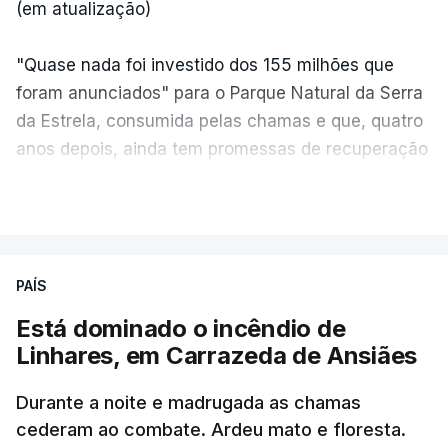
(em atualização)
"Quase nada foi investido dos 155 milhões que
foram anunciados" para o Parque Natural da Serra
da Estrela, consumida pelas chamas e que, quatro
anos depois, ainda tem promessas de recuperação
por cumprir.
VER MAIS
ERRO
100
PAÍS
ERROR ON HTML5 MEDIA ELEMENT
Está dominado o incêndio de
Linhares, em Carrazeda de Ansiães
ESTE CONTEÚDO ESTÁ NESTE
MOMENTO INDISPONÍVEL
Durante a noite e madrugada as chamas
cederam ao combate. Ardeu mato e floresta.