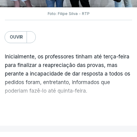
Foto: Filipe Silva - RTP
OUVIR
Inicialmente, os professores tinham até terça-feira
para finalizar a reapreciação das provas, mas
perante a incapacidade de dar resposta a todos os
pedidos foram, entretanto, informados que
poderiam fazê-lo até quinta-feira.
A intenção era que os resultados fossem
VER MAIS
publicados no dia seguinte (sexta-feira), o que
poderá não acontecer.