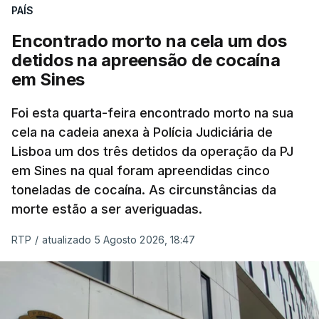
PAÍS
No domingo, estavam concluídos cerca de 50 por
cento dos mais de 20 mil pedidos de reapreciação,
Encontrado morto na cela um dos
mas Cristina Mota, porta-voz da Missão Escola
detidos na apreensão de cocaína
Pública, tem dúvidas de que o processo esteja
em Sines
concluído a tempo.
Foi esta quarta-feira encontrado morto na sua
cela na cadeia anexa à Polícia Judiciária de
"Durante o fim de semana e nos últimos dias,
Lisboa um dos três detidos da operação da PJ
apercebamo-nos que ainda estão a ser
em Sines na qual foram apreendidas cinco
convocados professores para reapreciações"
,
toneladas de cocaína. As circunstâncias da
disse a professora à agência Lusa.
"Será
morte estão a ser averiguadas.
praticamente impossível termos a totalidade
das reapreciações na sexta-feira".
RTP
/
atualizado 5 Agosto 2026, 18:47
Segundo os docentes, o processo de reapreciação
está a enfrentar vários constrangimentos. Há
casos em que faltam os modelos preenchidos