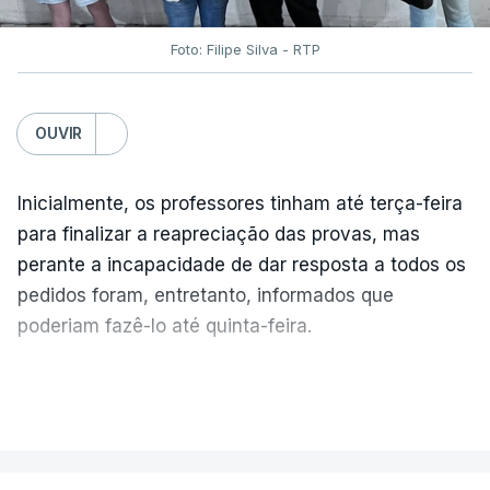
Foto: Filipe Silva - RTP
OUVIR
Inicialmente, os professores tinham até terça-feira
para finalizar a reapreciação das provas, mas
perante a incapacidade de dar resposta a todos os
pedidos foram, entretanto, informados que
poderiam fazê-lo até quinta-feira.
A intenção era que os resultados fossem
VER MAIS
publicados no dia seguinte (sexta-feira), o que
poderá não acontecer.