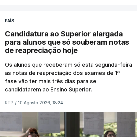
ESTE CONTEÚDO ESTÁ NESTE
MOMENTO INDISPONÍVEL
PAÍS
Candidatura ao Superior alargada
para alunos que só souberam notas
Na cidade de Cali, pelo menos 20 prédios
de reapreciação hoje
desabaram, com várias pessoas presas nos
escombros, disse o autarca Alejandro Eder à
Os alunos que receberam só esta segunda-feira
agência Reuters.
as notas de reapreciação dos exames de 1ª
fase vão ter mais três dias para se
"Por enquanto, temos pelo menos 20 estruturas
candidatarem ao Ensino Superior.
desabadas em Cali com pessoas presas", disse
RTP
/
10 Agosto 2026, 18:24
Alejandro Eder à rádio X, acrescentando que pediu
ajuda aos autarcas de Bogotá e de Medellín, a
segunda maior cidade do país, para o envio de
equipas de resgate.