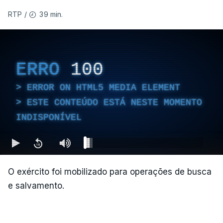
Pereira, a 200 quilómetros de Bogotá e a 50
39 min.
RTP
/
quilómetros do epicentro do sismo, é a cidade onde
se registam mais mortes, com pelo menos 47
vítimas contabilizadas, segundo o presidente da
Câmara Mauricio Salazar.
ERRO
100
ERROR ON HTML5 MEDIA ELEMENT
"A situação é crítica",
disse Mauricio Salazar em
ESTE CONTEÚDO ESTÁ NESTE MOMENTO
entrevista à Rádio Caracol.
INDISPONÍVEL
Segundo Espriella, há ainda pelo menos 87
feridos e 61 prédios desabaram.
O exército foi mobilizado para operações de busca
e salvamento.
ERRO
100
ERROR ON HTML5 MEDIA ELEMENT