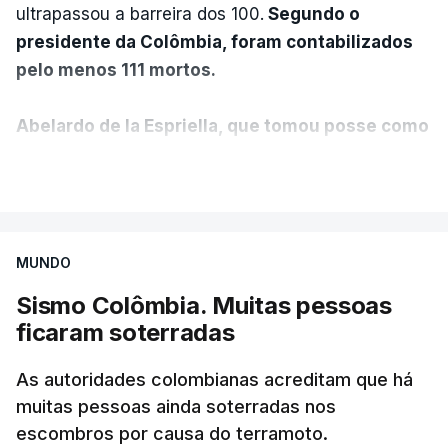
ultrapassou a barreira dos 100.
Segundo o
presidente da Colômbia, foram contabilizados
pelo menos 111 mortos.
Abelardo de la Espriella, que tomou posse como
presidente da Colômbia na passada sexta-feira,
VER MAIS
anunciou ainda que foi decidido declarar o
estado de emergência no país.
MUNDO
"O governo nacional mobilizou todos os seus
recursos para proteger vidas, auxiliar as
Sismo Colômbia. Muitas pessoas
comunidades afetadas e fornecer ajuda onde for
ficaram soterradas
necessário", disse o presidente colombiano,
sublinhando que "a prioridade é resgatar as
As autoridades colombianas acreditam que há
pessoas presas sob os escombros".
muitas pessoas ainda soterradas nos
escombros por causa do terramoto.