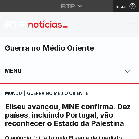
Entrar
Eliseu avançou, MNE co
Guerra no Médio Oriente
MENU
MUNDO
|
GUERRA NO MÉDIO ORIENTE
Eliseu avançou, MNE confirma. Dez
países, incluindo Portugal, vão
reconhecer o Estado da Palestina
O anúncio foi feito pelo Eliseu e de imediato