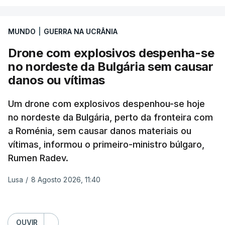
A ideia de uma trégua tem a ver com a
necessidade de travar os ataques com vista à
aplicação do plano de desarmamento do Hamas.
MUNDO
|
GUERRA NA UCRÂNIA
Drone com explosivos despenha-se
Além disso, o correspondente do canal de
no nordeste da Bulgária sem causar
televisão israelita i24News, que também teve
danos ou vítimas
acesso às deliberações do Gabinete, recordou na
sexta-feira que, após a reunião, ficou por decidir a
Um drone com explosivos despenhou-se hoje
autorização formal de Israel para a entrada em
no nordeste da Bulgária, perto da fronteira com
Gaza da Força Internacional de Estabilização, um
a Roménia, sem causar danos materiais ou
contingente multinacional proposto no âmbito do
vítimas, informou o primeiro-ministro búlgaro,
Conselho da Paz promovido por Trump.
Rumen Radev.
Meios de comunicação social israelitas
Lusa
/
8 Agosto 2026, 11:40
informaram, após a reunião do Gabinete de
Segurança do país, que o órgão presidido por
Netanyahu exigiu durante a sessão de quinta-feira
OUVIR