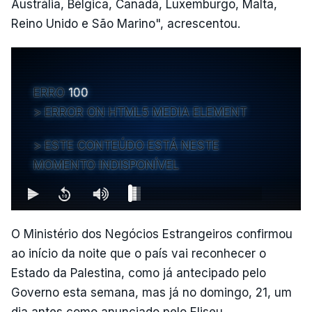
Austrália, Bélgica, Canadá, Luxemburgo, Malta,
Reino Unido e São Marino", acrescentou.
ERRO
100
ERROR ON HTML5 MEDIA ELEMENT
ESTE CONTEÚDO ESTÁ NESTE
MOMENTO INDISPONÍVEL
O Ministério dos Negócios Estrangeiros confirmou
ao início da noite que o país vai reconhecer o
Estado da Palestina, como já antecipado pelo
Governo esta semana, mas já no domingo, 21, um
dia antes como anunciado pelo Eliseu.