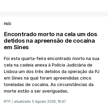
VER MAIS
publicados no dia seguinte (sexta-feira), o que
poderá não acontecer.
PAÍS
No domingo, estavam concluídos cerca de 50 por
cento dos mais de 20 mil pedidos de reapreciação,
Encontrado morto na cela um dos
mas Cristina Mota, porta-voz da Missão Escola
detidos na apreensão de cocaína
Pública, tem dúvidas de que o processo esteja
em Sines
concluído a tempo.
Foi esta quarta-feira encontrado morto na sua
cela na cadeia anexa à Polícia Judiciária de
"Durante o fim de semana e nos últimos dias,
Lisboa um dos três detidos da operação da PJ
apercebamo-nos que ainda estão a ser
em Sines na qual foram apreendidas cinco
convocados professores para reapreciações"
,
toneladas de cocaína. As circunstâncias da
disse a professora à agência Lusa.
"Será
morte estão a ser averiguadas.
praticamente impossível termos a totalidade
das reapreciações na sexta-feira".
RTP
/
atualizado 5 Agosto 2026, 18:47