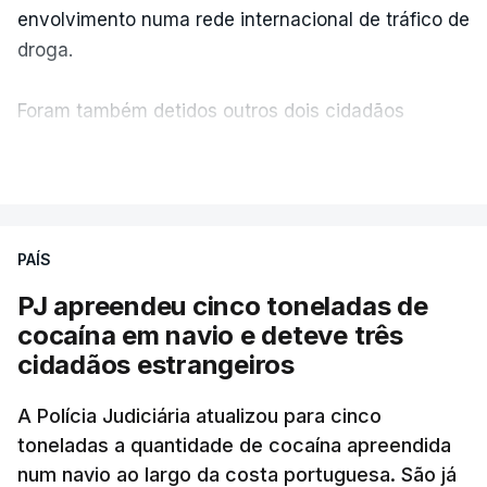
envolvimento numa rede internacional de tráfico de
classificadas e que o processo está a decorrer
droga.
"com normalidade e tranquilidade".
Foram também detidos outros dois cidadãos
c/ Lusa
estrangeiros, em situação clandestina e irregular,
VER MAIS
que se encontravam no interior do navio visado na
operação "Skydrop".
PAÍS
O elemento da tripulação encontrado morto
seria o
único detido que poderia dar mais informações
PJ apreendeu cinco toneladas de
à PJ
.
cocaína em navio e deteve três
cidadãos estrangeiros
O corpo foi encontrado pelos guardas prisionais
pelas 8h00 desta quarta-feira. A RTP apurou que
A Polícia Judiciária atualizou para cinco
toneladas a quantidade de cocaína apreendida
não existe videovigilância nas celas, mas há
num navio ao largo da costa portuguesa. São já
câmaras nos corredores das instalações.