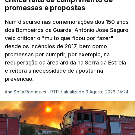
questões económicas de um país em guerra que
promessas e propostas
se confronta agora com uma inflação de 88%.
Num discurso nas comemorações dos 150 anos
De acordo com a informação oficial, que não indica
dos Bombeiros da Guarda, António José Seguro
onde ou quando decorreu a reunião, Khamenei e
veio criticar o "muito que ficou por fazer"
Pezeshkian discutiram ainda formas de garantir
desde os incêndios de 2017, bem como
recursos e gerir as despesas "em riais, divisas e
promessas por cumprir, por exemplo, na
energia", bem como sobre a cooperação
recuperação da área ardida na Serra da Estrela
económica com parceiros estrangeiros.
e reitera a necessidade de apostar na
prevenção.
Para os Estados Unidos seguiu ainda um recado:
Ana Sofia Rodrigues - RTP
/
atualizado 9 Agosto 2026, 14:24
"corrijam o comportamento". Teerão deixou ainda
novas exigências para reabrir o Estreito de Ormuz,
incluindo o fim do bloqueio naval, suspensão das
sanções e fim das operações militares contra o
país e aliados regionais.