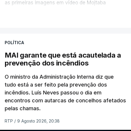
as primeiras imagens em vídeo de Mojtaba
Khamenei desde o início da guerra.
VER MAIS
O vídeo de 12 segundos, sem aúdio, data ou local
de gravação, foi colocado pela agência de notícias
Mehr na rede social Telegram, como aquilo que
POLÍTICA
pode ser considerada uma resposta à imprensa
MAI garante que está acautelada a
israelita, que nos últimos tempos vem dando conta
prevenção dos incêndios
de que o líder supremo iraniano estará em estado
crítico na sequência do bombardeamento que no
O ministro da Administração Interna diz que
último dia de fevereiro passado matou o pai, o
tudo está a ser feito pela prevenção dos
ayatollah Ali Khamenei, e outros membros da
incêndios. Luís Neves passou o dia em
família.
encontros com autarcas de concelhos afetados
pelas chamas.
As imagens mostram Mojtaba Khamenei no que
será uma aula religiosa, mas sem qualquer
RTP
/
9 Agosto 2026, 20:38
indicação adicional.