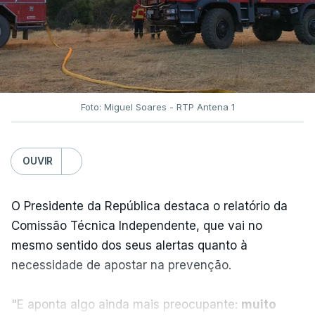
No total são seis as exigências desta lista com
destinatário em Washington: o fim das ameaças ao
Irão; suspensão das ações militares no território
iraniano e dos aliados regionais; retirada das forças
navais e aéreas envolvidas no bloqueio ao Irão;
Foto: Miguel Soares - RTP Antena 1
levantamento das sanções e o desbloquear de
ativos iranianos; e indemnizar o Irão pelos danos
OUVIR
causados ​​no conflito.
O Presidente da República destaca o relatório da
Comissão Técnica Independente, que vai no
mesmo sentido dos seus alertas quanto à
ERRO
100
necessidade de apostar na prevenção.
ERROR ON HTML5 MEDIA ELEMENT
"E aponta algo ainda mais preocupante:
muito
ESTE CONTEÚDO ESTÁ NESTE