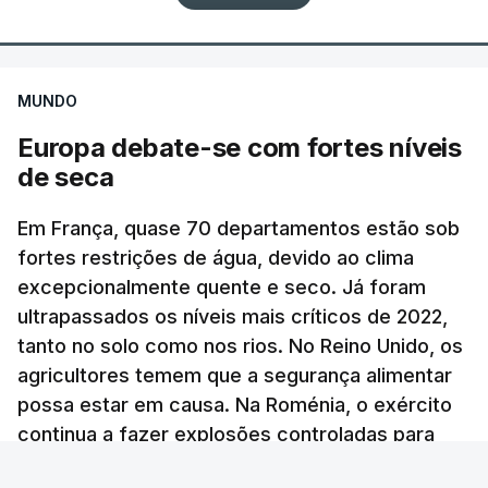
confirmação independente.
A agência noticiosa iraniana Mizan, ligada ao
ERRO
100
poder judicial do país, publicou uma declaração de
ERROR ON HTML5 MEDIA ELEMENT
MUNDO
um dos comandantes dos Basij, a força paramilitar
Europa debate-se com fortes níveis
ESTE CONTEÚDO ESTÁ NESTE
iraniana ao serviço do aiatola, que garantiu que
de seca
MOMENTO INDISPONÍVEL
nas próximas horas divulgará imagens do líder
supremo "entre o povo, a passear na rua e reunido
Em França, quase 70 departamentos estão sob
com os comandantes das Forças Armadas", sem
fortes restrições de água, devido ao clima
avançar mais pormenores.
"As particularidades do interior, com aldeias
excepcionalmente quente e seco. Já foram
dispersas, algumas quase despovoadas, com
ultrapassados os níveis mais críticos de 2022,
c/ Lusa
poucos serviços sociais e de saúde, com famílias
tanto no solo como nos rios. No Reino Unido, os
envelhecidas e com dificuldades de mobilidade,
agricultores temem que a segurança alimentar
TÓPICOS
Jerusalem Post
,
Israel Khamenei
possa estar em causa. Na Roménia, o exército
acentuam outras vertentes da ação dos bombeiros
continua a fazer explosões controladas para
que nem sempre recebem o devido
desviar a água do Danúbio.
reconhecimento", afirmou o Presidente.