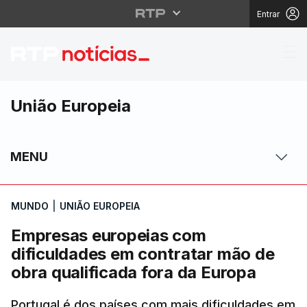
Entrar
Empresas europeias co
União Europeia
MENU
MUNDO
|
UNIÃO EUROPEIA
Empresas europeias com
dificuldades em contratar mão de
obra qualificada fora da Europa
Portugal é dos países com mais dificuldades em