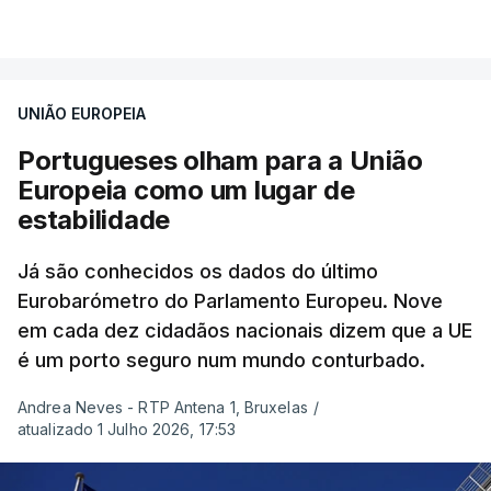
VER MAIS
que o Presidente da Comissão LIBE (o também
espanhol do Partido Popular Europeu, Javier
Zarzalejos) considerou “lamentável”
– foram
UNIÃO EUROPEIA
sobretudo os eurodeputados espanhóis os que
quiseram saber o ponto da situação.
Portugueses olham para a União
Europeia como um lugar de
O Presidente da Junta autónoma de Ceuta disse
estabilidade
aos eurodeputados que a situação ainda não
voltou à normalidade na cidade.
Já são conhecidos os dados do último
Eurobarómetro do Parlamento Europeu. Nove
em cada dez cidadãos nacionais dizem que a UE
“Ceuta não voltou à normalidade porque ainda
é um porto seguro num mundo conturbado.
aqui se mantêm entre 3.000 e 5.000 pessoas,
das que entraram nos fatídicos dias 30 e 31 de
Andrea Neves - RTP Antena 1, Bruxelas
/
julho".
atualizado 1 Julho 2026, 17:53
"Porque os centros de acolhimento de emigrantes,