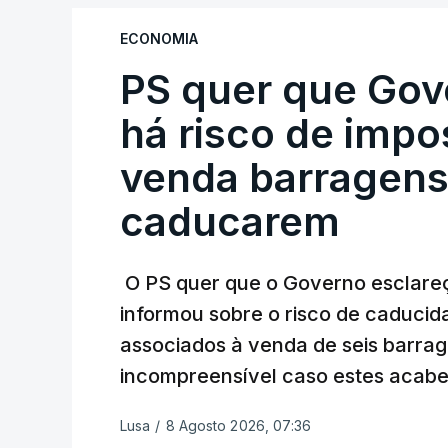
Não há prazos fixados para a conclusão d
ECONOMIA
PS quer que Gov
Do início da polémica com a revelação d
Alentejo, feitas pelo mesmo empreiteiro 
há risco de impo
Judiciária (PJ) até aos últimos dias, e
venda barragens
inquéritos e averiguações aos seus manda
está há praticamente um mês sem sair do
caducarem
O PS quer que o Governo esclareça
ARTIGOS RELACIONADOS
informou sobre o risco de caduci
Nova polémica com
associados à venda de seis barra
construtora DST
incompreensível caso estes acabe
7 Agosto 2026, 20:28
Lusa
/
8 Agosto 2026, 07:36