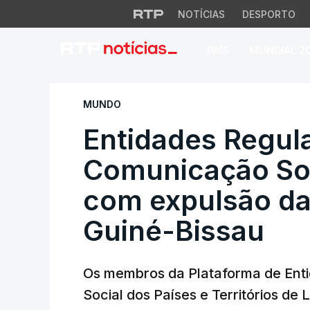
NOTÍCIAS
DESPORTO
PAÍS
MUNDIAL 2
Entidades Regulad
MUNDO
Entidades Regul
Comunicação So
com expulsão da
Guiné-Bissau
Os membros da Plataforma de Ent
Social dos Países e Territórios de