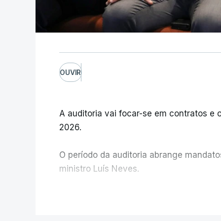
OUVIR
A auditoria vai focar-se em contratos e o
2026.
O período da auditoria abrange mandatos 
ministro Luís Neves.
A Judiciária confirma que foi o atual dir
V
ministra concordou.