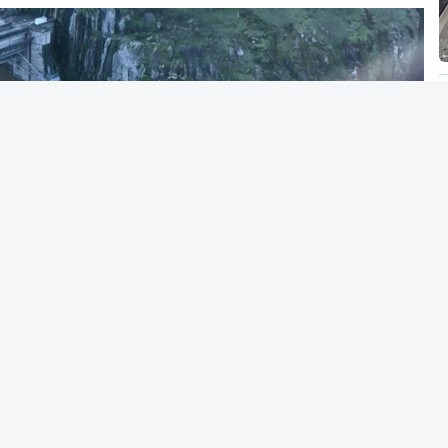
silêncio de Luís Montenegro nas polémicas
26, 21:04
 da PJ nega que Construbarcelos tenha feito
e vive
26, 15:56
pedida por atual diretor
26, 20:20