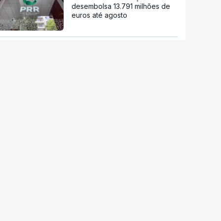
desembolsa 13.791 milhões de
euros até agosto
Viticultores do Douro em
protesto
Eclipse. Alojamentos e hotéis de
Bragança cheios desde o início
do ano
Ondas de calor já provocaram
quase 700 mortes acima do
esperado em Portugal
Calor histórico obriga Europa
central e de leste a repensar a
energia