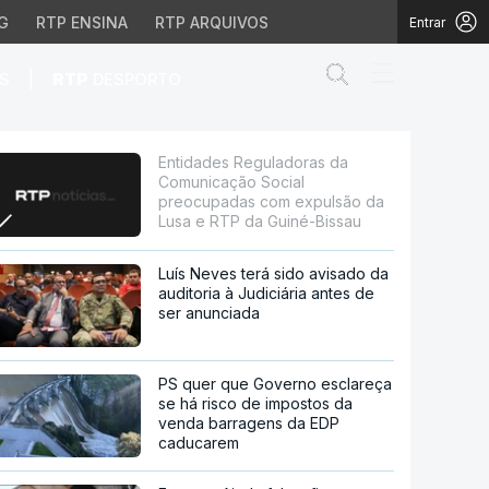
G
RTP ENSINA
RTP ARQUIVOS
Entrar
Abrir campo de
|
S
RTP
DESPORTO
ocial preocupadas com 
Entidades Reguladoras da
Comunicação Social
preocupadas com expulsão da
Lusa e RTP da Guiné-Bissau
Luís Neves terá sido avisado da
auditoria à Judiciária antes de
ser anunciada
PS quer que Governo esclareça
se há risco de impostos da
venda barragens da EDP
caducarem