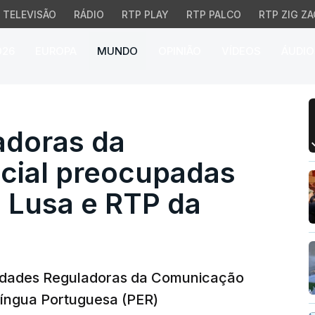
TELEVISÃO
RÁDIO
RTP PLAY
RTP PALCO
RTP ZIG ZA
026
EUROPA
MUNDO
OPINIÃO
VÍDEOS
ÁUDIO
oras da Comunicação S
adoras da
cial preocupadas
 Lusa e RTP da
idades Reguladoras da Comunicação
 Língua Portuguesa (PER)