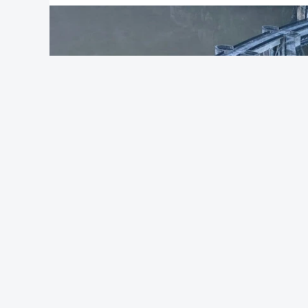
Partidos criticam 
com Luís Neves
atualizado 7 Agosto 20
Diretor financeiro
obras na casa ond
atualizado 7 Agosto 20
Auditoria à PJ foi 
atualizado 7 Agosto 20