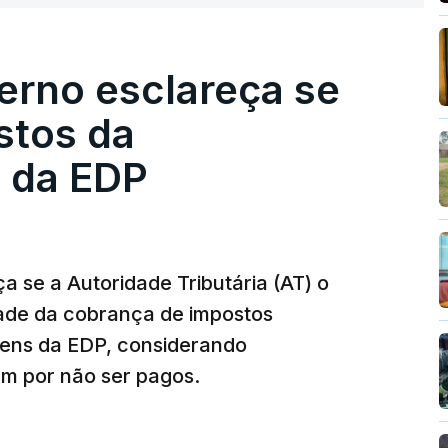
esta avaliação à Polícia Judiciária.
erno esclareça se
e obras a título pessoal, numa propriedade no
contratado 17 vezes para obras na Polícia
stos da
m que até do Governo surgiram ordens para mais
 da EDP
tos à frente da polícia criminal, Luís Neves
 topo das notícias.
 se a Autoridade Tributária (AT) o
dade da cobrança de impostos
 Luís Neves. Ministro nega favorecimento a
gens da EDP, considerando
m por não ser pagos.