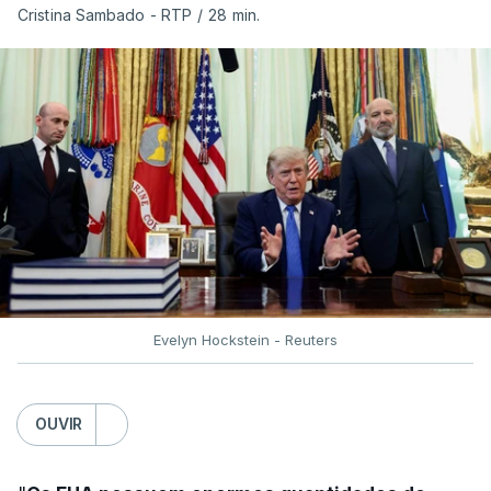
(centro-oeste).
Cristina Sambado - RTP
/
28 min.
Desde então, ataques de drones ucranianos
visaram locais próximos a São Petersburgo
(noroeste), Simferopol (na Crimeia), Krasnodar e
Volgogrado (sul) e também Samara (na margem
leste do rio Volga).
Mais de quatro anos após o início da ofensiva
russa em larga escala contra a Ucrânia, a
diplomacia está estagnada e ambos os países
intensificam os ataques de longo alcance,
Evelyn Hockstein - Reuters
provocando um número crescente de vítimas civis.
TÓPICOS
OUVIR
Crimeia Krasnodar Volgogrado
,
Wildberries
,
Petersburgo