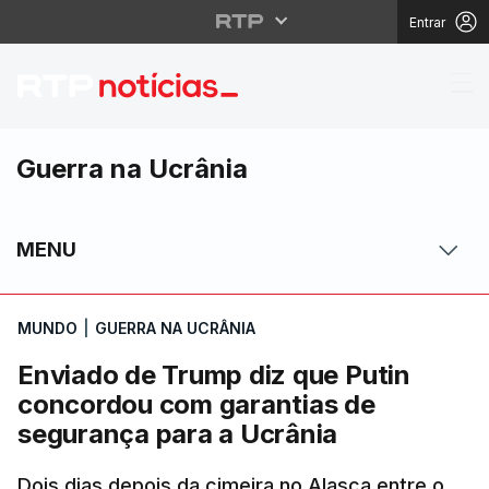
Entrar
Enviado de Trump diz 
Guerra na Ucrânia
MENU
MUNDO
|
GUERRA NA UCRÂNIA
Enviado de Trump diz que Putin
concordou com garantias de
segurança para a Ucrânia
Dois dias depois da cimeira no Alasca entre o