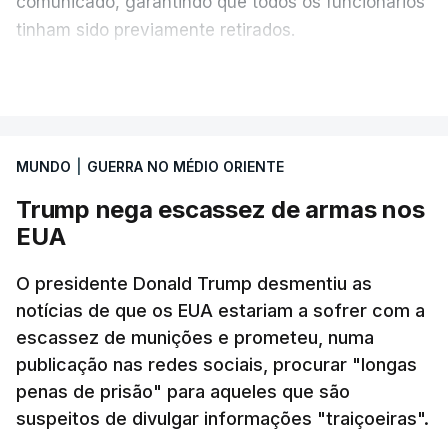
comunicado, garantindo que todos os funcionários
tinham sido previamente retirados.
Segundo o governador regional, Denis Pasler, três
VER MAIS
drones caíram hoje sobre o telhado do centro
logístico, sem deixar vítimas.
MUNDO
|
GUERRA NO MÉDIO ORIENTE
Desde meados de julho, a Ucrânia atingiu cerca de
Trump nega escassez de armas nos
20 instalações pertencentes à Wildberries --- uma
EUA
plataforma de comércio online muito popular,
frequentemente chamada de "Amazon russa" ---
O presidente Donald Trump desmentiu as
espalhadas por quase toda a Rússia e na Crimeia
notícias de que os EUA estariam a sofrer com a
anexada.
escassez de munições e prometeu, numa
publicação nas redes sociais, procurar "longas
Os primeiros ataques, ocorridos na noite de 17 para
penas de prisão" para aqueles que são
18 de julho, fizeram oito mortos e quase 90 feridos
suspeitos de divulgar informações "traiçoeiras".
em instalações nas regiões de Moscovo e Tambov