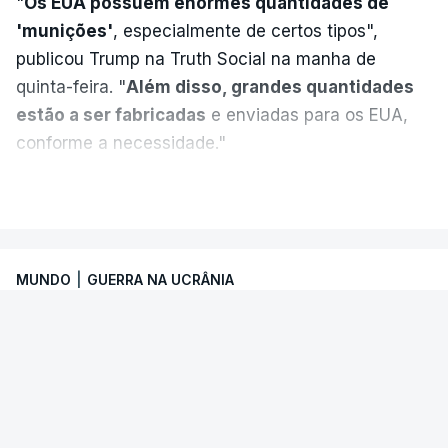
"
Os EUA possuem enormes quantidades de
'munições'
, especialmente de certos tipos",
publicou Trump na Truth Social na manha de
quinta-feira. "
Além disso, grandes quantidades
estão a ser fabricadas
e enviadas para os EUA,
conforme a necessidade."
VER MAIS
MUNDO
|
GUERRA NA UCRÂNIA
ONU. Escalada de ataques ameaça
segurança marítima no Mar Negro e
Azov
O Secretário-Geral das Nações Unidas