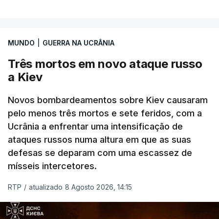
Ucrânia a travar as receitas energéticas russas.
Entre essas sanções está a proibição de visto a
MUNDO
|
GUERRA NA UCRÂNIA
Vladimir Putin e aos principais comandantes
militares e ainda a aplicação de tarifas até 500%
Três mortos em novo ataque russo
sobre as exportações russas.
a Kiev
Novos bombardeamentos sobre Kiev causaram
pelo menos três mortos e sete feridos, com a
ERRO
100
Ucrânia a enfrentar uma intensificação de
ERROR ON HTML5 MEDIA ELEMENT
ataques russos numa altura em que as suas
defesas se deparam com uma escassez de
ESTE CONTEÚDO ESTÁ NESTE
mísseis intercetores.
MOMENTO INDISPONÍVEL
RTP
/
atualizado 8 Agosto 2026, 14:15