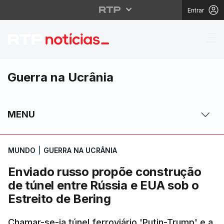
Entrar
Enviado russo propõe c
Guerra na Ucrânia
MENU
MUNDO
|
GUERRA NA UCRÂNIA
Enviado russo propõe construção
de túnel entre Rússia e EUA sob o
Estreito de Bering
Chamar-se-ia túnel ferroviário 'Putin-Trump' e a