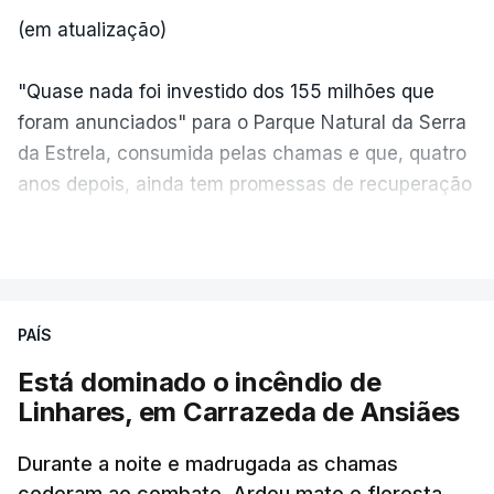
(em atualização)
"Quase nada foi investido dos 155 milhões que
foram anunciados" para o Parque Natural da Serra
da Estrela, consumida pelas chamas e que, quatro
anos depois, ainda tem promessas de recuperação
por cumprir.
VER MAIS
ERRO
100
PAÍS
ERROR ON HTML5 MEDIA ELEMENT
Está dominado o incêndio de
Linhares, em Carrazeda de Ansiães
ESTE CONTEÚDO ESTÁ NESTE
MOMENTO INDISPONÍVEL
Durante a noite e madrugada as chamas
cederam ao combate. Ardeu mato e floresta.