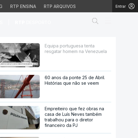
G
RTP ENSINA
RTP ARQUIVOS
Entrar
Abrir campo de
|
S
RTP
DESPORTO
 na Venezuela
Equipa portuguesa tenta
resgatar homem na Venezuela
60 anos da ponte 25 de Abril.
Histórias que não se veem
Empreiteiro que fez obras na
casa de Luís Neves também
trabalhou para o diretor
financeiro da PJ