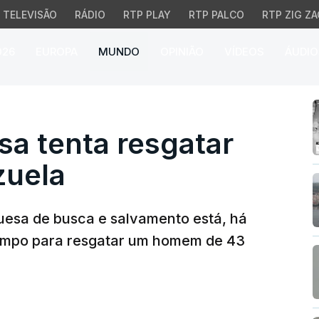
TELEVISÃO
RÁDIO
RTP PLAY
RTP PALCO
RTP ZIG ZA
026
EUROPA
MUNDO
OPINIÃO
VÍDEOS
ÁUDIO
 tenta resgatar homem
a tenta resgatar
uela
esa de busca e salvamento está, há
 tempo para resgatar um homem de 43