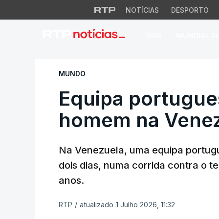
NOTÍCIAS
DESPORTO
PAÍS
MUNDIAL 2
Equipa portuguesa
MUNDO
Equipa portugues
homem na Venez
Na Venezuela, uma equipa portugu
dois dias, numa corrida contra o
anos.
RTP
/
atualizado 1 Julho 2026, 11:32