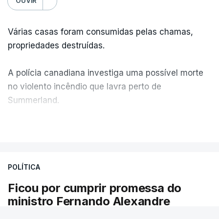
OUVIR
Várias casas foram consumidas pelas chamas,
propriedades destruídas.
A polícia canadiana investiga uma possível morte
no violento incêndio que lavra perto de
Summerland.
VER MAIS
Éum cenário de terror, descreve o primeiro-ministro
da Columbia Britânica, David Iby.
POLÍTICA
Ficou por cumprir promessa do
ERRO
100
ministro Fernando Alexandre
ERROR ON HTML5 MEDIA ELEMENT