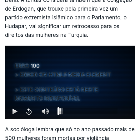
Deniz Altuntas considera também que a coligação
de Erdogan, que trouxe pela primeira vez um
partido extremista islâmico para o Parlamento, o
Hudapar, vai significar um retrocesso para os
direitos das mulheres na Turquia.
ERRO
100
ERROR ON HTML5 MEDIA ELEMENT
ESTE CONTEÚDO ESTÁ NESTE
MOMENTO INDISPONÍVEL
A socióloga lembra que só no ano passado mais de
500 mulheres foram mortas por violência