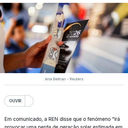
ERRO
100
ERROR ON HTML5 MEDIA ELEMENT
ESTE CONTEÚDO ESTÁ NESTE
MOMENTO INDISPONÍVEL
Já a norte, na Escola Secundária de Rio Tinto, uma
Ana Beltran - Reuters
outra equipa de reportagem confirmou que
há
mais de 100 pedidos de reapreciação de notas
que aguardam a divulgação.
OUVIR
Os resultados chegaram a ser enviados à escola
Em comunicado, a REN disse que o fenómeno "irá
depois da meia-noite desta segunda-feira, mais
provocar uma perda de geração solar estimada em