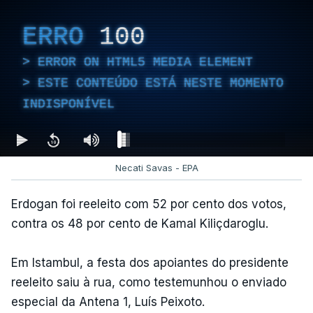
ERRO
100
ERROR ON HTML5 MEDIA ELEMENT
ESTE CONTEÚDO ESTÁ NESTE MOMENTO
INDISPONÍVEL
Necati Savas - EPA
Erdogan foi reeleito com 52 por cento dos votos,
contra os 48 por cento de Kamal Kiliçdaroglu.
Em Istambul, a festa dos apoiantes do presidente
reeleito saiu à rua, como testemunhou o enviado
especial da Antena 1, Luís Peixoto.