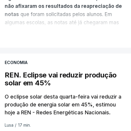
não afixaram os resultados da reapreciação de
notas
que foram solicitadas pelos alunos. Em
algumas escolas, as notas até já chegaram mas
alguns erros estão a atrasar a afixação das notas.
VER MAIS
Uma das escolas é o Liceu Camões, em Lisboa.
Uma equipa de reportagem da RTP confirmou que
ECONOMIA
tinha chegado o resultado de
14 reapreciações de
exames, mas ainda não tinham sido afixados.
REN. Eclipse vai reduzir produção
solar em 45%
Alguns encarregados de educação e alunos foram
até à escola para ver o resultado mas ainda não
O eclipse solar desta quarta-feira vai reduzir a
tinha sido divulgado. Alguns pais apontam
produção de energia solar em 45%, estimou
hoje a REN - Redes Energéticas Nacionais.
incorreções e aguardam a atualização na
plataforma Inovar.
Lusa
/
17 min.