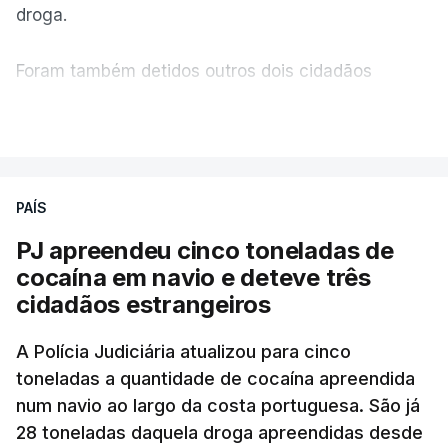
droga.
"com normalidade e tranquilidade".
Foram também detidos outros dois cidadãos
c/ Lusa
estrangeiros, em situação clandestina e irregular,
VER MAIS
que se encontravam no interior do navio visado na
operação "Skydrop".
PAÍS
O elemento da tripulação encontrado morto
seria o
único detido que poderia dar mais informações
PJ apreendeu cinco toneladas de
à PJ
.
cocaína em navio e deteve três
cidadãos estrangeiros
O corpo foi encontrado pelos guardas prisionais
pelas 8h00 desta quarta-feira. A RTP apurou que
A Polícia Judiciária atualizou para cinco
toneladas a quantidade de cocaína apreendida
não existe videovigilância nas celas, mas há
num navio ao largo da costa portuguesa. São já
câmaras nos corredores das instalações.
28 toneladas daquela droga apreendidas desde