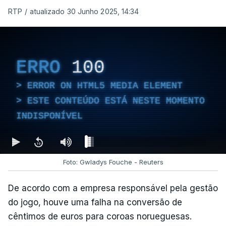
RTP
/
atualizado 30 Junho 2025, 14:34
ERRO
100
ERROR ON HTML5 MEDIA ELEMENT
ESTE CONTEÚDO ESTÁ NESTE MOMENTO
INDISPONÍVEL
Foto: Gwladys Fouche - Reuters
De acordo com a empresa responsável pela gestão
do jogo, houve uma falha na conversão de
cêntimos de euros para coroas norueguesas.