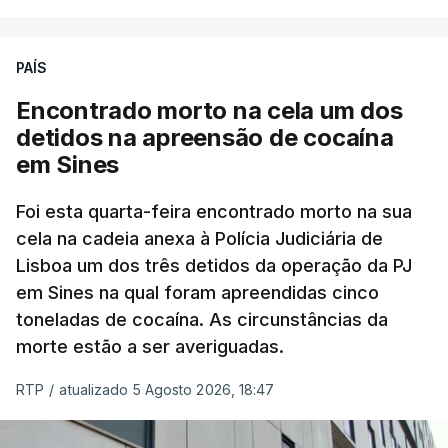
poderá não acontecer.
PAÍS
No domingo, estavam concluídos cerca de 50 por
cento dos mais de 20 mil pedidos de reapreciação,
Encontrado morto na cela um dos
mas Cristina Mota, porta-voz da Missão Escola
detidos na apreensão de cocaína
Pública, tem dúvidas de que o processo esteja
em Sines
concluído a tempo.
Foi esta quarta-feira encontrado morto na sua
cela na cadeia anexa à Polícia Judiciária de
"Durante o fim de semana e nos últimos dias,
Lisboa um dos três detidos da operação da PJ
apercebamo-nos que ainda estão a ser
em Sines na qual foram apreendidas cinco
convocados professores para reapreciações"
,
toneladas de cocaína. As circunstâncias da
disse a professora à agência Lusa.
"Será
morte estão a ser averiguadas.
praticamente impossível termos a totalidade
das reapreciações na sexta-feira".
RTP
/
atualizado 5 Agosto 2026, 18:47
Segundo os docentes, o processo de reapreciação