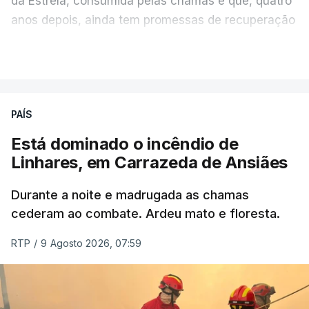
da Estrela, consumida pelas chamas e que, quatro
anos depois, ainda tem promessas de recuperação
por cumprir.
VER MAIS
ERRO
100
PAÍS
ERROR ON HTML5 MEDIA ELEMENT
Está dominado o incêndio de
Linhares, em Carrazeda de Ansiães
ESTE CONTEÚDO ESTÁ NESTE
MOMENTO INDISPONÍVEL
Durante a noite e madrugada as chamas
cederam ao combate. Ardeu mato e floresta.
RTP
/
9 Agosto 2026, 07:59