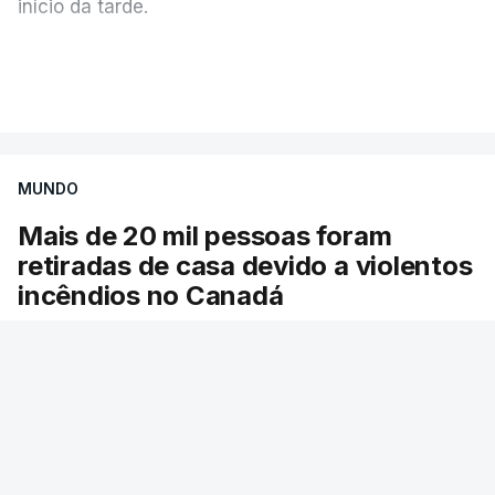
início da tarde.
Mais de 20 mil pessoas foram retiradas de casa
VER MAIS
por causa dos violentos incêndios no Canadá
MUNDO
Mais de 20 mil pessoas foram
retiradas de casa devido a violentos
incêndios no Canadá
Milhares de pessoas têm ordem de evacuação.
O governo da província declarou o estado de
emergência por causa de dezenas de incêndios
florestais que estão descontrolados.
15 min.
RTP
/