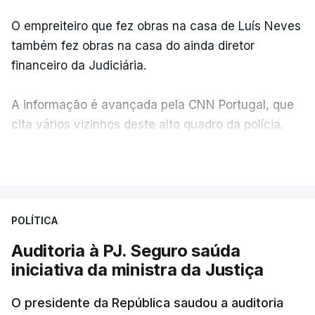
O empreiteiro que fez obras na casa de Luís Neves
também fez obras na casa do ainda diretor
financeiro da Judiciária.
A informação é avançada pela CNN Portugal, que
cita vários vizinhos deste alto quadro da polícia.
VER MAIS
Foi o diretor financeiro, Álvaro Pires, que assumiu a
responsabilidade de sugerir as instalações da
Construbarcelos para acolher um atrelado
POLÍTICA
apreendido numa operação de droga.
Auditoria à PJ. Seguro saúda
iniciativa da ministra da Justiça
O presidente da República saudou a auditoria