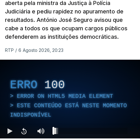
aberta pela ministra da Justiça à Polícia
Judiciária e pediu rapidez no apuramento de
resultados. António José Seguro avisou que
cabe a todos os que ocupam cargos públicos
defenderem as instituições democráticas.
RTP
/
6 Agosto 2026, 20:23
ERRO
100
ERROR ON HTML5 MEDIA ELEMENT
ESTE CONTEÚDO ESTÁ NESTE MOMENTO
INDISPONÍVEL