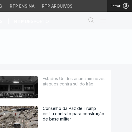
G
RTP ENSINA
RTP ARQUIVOS
Entrar
Abrir campo de
|
S
RTP
DESPORTO
ntra sul do Irão
Estados Unidos anunciam novos
ataques contra sul do Irão
Conselho da Paz de Trump
emitiu contrato para construção
de base militar