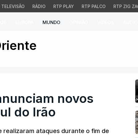
TELEVISÃO
RÁDIO
RTP PLAY
RTP PALCO
RTP ZIG ZA
026
EUROPA
MUNDO
OPINIÃO
VÍDEOS
ÁUDIO
unciam novos ataques co
riente
anunciam novos
ul do Irão
 realizaram ataques durante o fim de