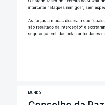
O Estado-Maior do Exército do Kuwait di
intercetar "ataques inimigos", sem espec
As forças armadas disseram que "quais
são resultado da interceção" e exortara
segurança emitidas pelas autoridades c
MUNDO
Conselho da Paz