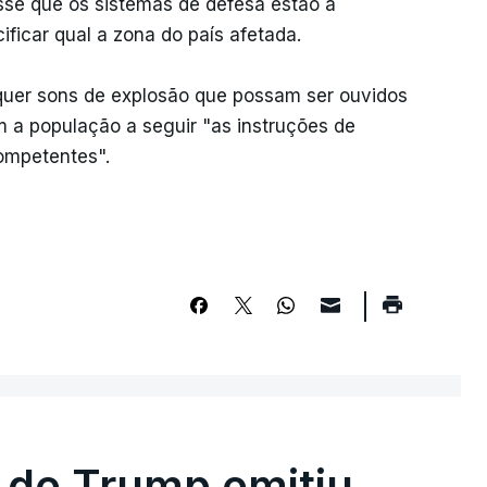
sse que os sistemas de defesa estão a
ificar qual a zona do país afetada.
quer sons de explosão que possam ser ouvidos
m a população a seguir "as instruções de
ompetentes".
 de Trump emitiu