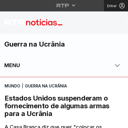
Entrar
Estados Unidos suspe
Guerra na Ucrânia
MENU
MUNDO
|
GUERRA NA UCRÂNIA
Estados Unidos suspenderam o
fornecimento de algumas armas
para a Ucrânia
A Casa Branca diz que quer "colocar os