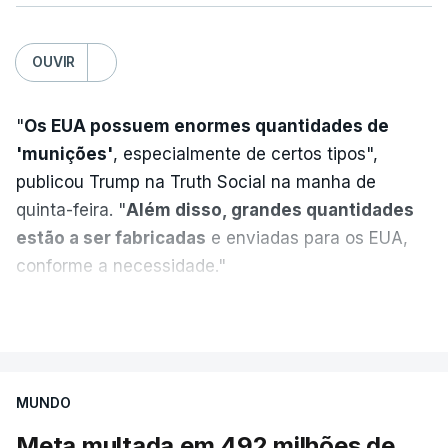
provocando um número crescente de vítimas civis.
TÓPICOS
OUVIR
Crimeia Krasnodar Volgogrado
,
Wildberries
,
Petersburgo
"
Os EUA possuem enormes quantidades de
'munições'
, especialmente de certos tipos",
publicou Trump na Truth Social na manha de
quinta-feira. "
Além disso, grandes quantidades
estão a ser fabricadas
e enviadas para os EUA,
conforme a necessidade."
VER MAIS
MUNDO
Meta multada em 492 milhões de