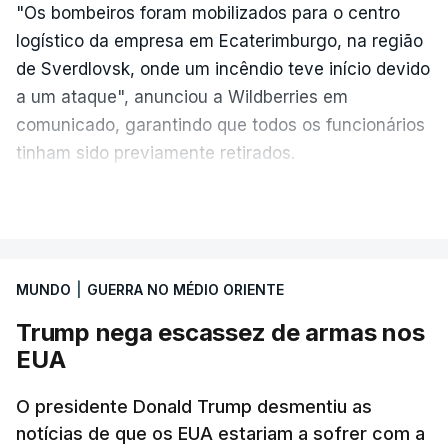
"Os bombeiros foram mobilizados para o centro
logístico da empresa em Ecaterimburgo, na região
de Sverdlovsk, onde um incêndio teve início devido
a um ataque", anunciou a Wildberries em
comunicado, garantindo que todos os funcionários
tinham sido previamente retirados.
Segundo o governador regional, Denis Pasler, três
VER MAIS
drones caíram hoje sobre o telhado do centro
logístico, sem deixar vítimas.
MUNDO
|
GUERRA NO MÉDIO ORIENTE
Desde meados de julho, a Ucrânia atingiu cerca de
Trump nega escassez de armas nos
20 instalações pertencentes à Wildberries --- uma
EUA
plataforma de comércio online muito popular,
frequentemente chamada de "Amazon russa" ---
O presidente Donald Trump desmentiu as
espalhadas por quase toda a Rússia e na Crimeia
notícias de que os EUA estariam a sofrer com a
anexada.