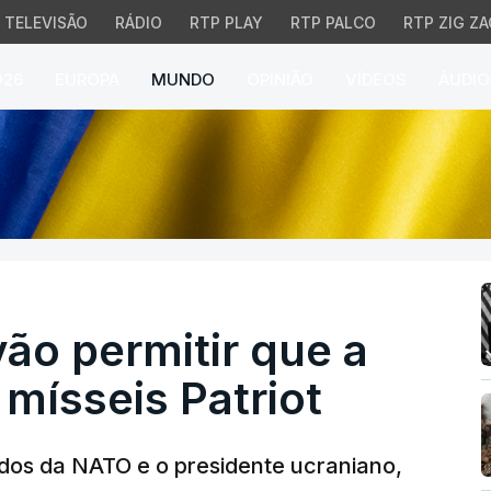
TELEVISÃO
RÁDIO
RTP PLAY
RTP PALCO
RTP ZIG ZA
026
EUROPA
MUNDO
OPINIÃO
VÍDEOS
ÁUDIO
 permitir que a Ucrânia 
ão permitir que a
 mísseis Patriot
dos da NATO e o presidente ucraniano,