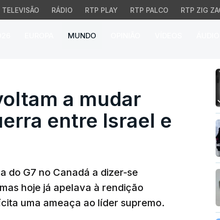
TELEVISÃO
RÁDIO
RTP PLAY
RTP PALCO
RTP ZIG ZA
026
EUROPA
MUNDO
OPINIÃO
VÍDEOS
ÁUDIO
tam a mudar posição sob
voltam a mudar
erra entre Israel e
a do G7 no Canadá a dizer-se
mas hoje já apelava à rendição
lícita uma ameaça ao líder supremo.