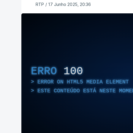
RTP
/
17 Junho 2025, 20:36
ERRO
100
ERROR ON HTML5 MEDIA ELEMENT
ESTE CONTEÚDO ESTÁ NESTE MOME