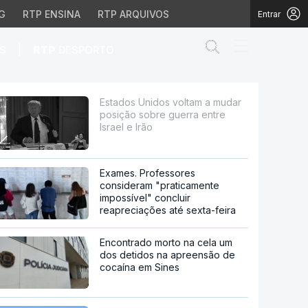
G
RTP ENSINA
RTP ARQUIVOS
Entrar
Abrir campo de
|
S
RTP
DESPORTO
re guerra entre Israel 
Estados Unidos voltam a mudar
posição sobre guerra entre
Israel e Irão
Exames. Professores
consideram "praticamente
impossível" concluir
reapreciações até sexta-feira
Encontrado morto na cela um
dos detidos na apreensão de
cocaína em Sines