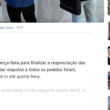
ilipe Silva - RTP
erça-feira para finalizar a reapreciação das
ar resposta a todos os pedidos foram,
-lo até quinta-feira.
publicados no dia seguinte (sexta-feira), o
ER MAIS