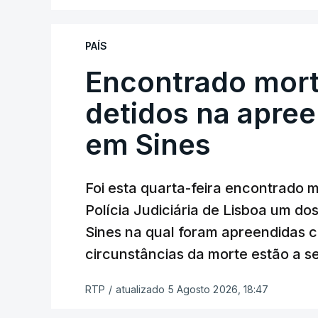
No domingo, estavam concluídos cerca d
reapreciação, mas Cristina Mota, porta-
que o processo esteja concluído a tempo
PAÍS
Encontrado mort
"Durante o fim de semana e nos últim
ser convocados professores para rea
detidos na apre
Lusa.
"Será praticamente impossível t
em Sines
sexta-feira".
Segundo os docentes, o processo de rea
Foi esta quarta-feira encontrado 
constrangimentos. Há casos em que fal
Polícia Judiciária de Lisboa um do
a alegação justificativa para o pedido 
Sines na qual foram apreendidas c
relatores devem preencher.
circunstâncias da morte estão a s
"Este é um processo muito mais buro
RTP
/
atualizado 5 Agosto 2026, 18:47
que, além do prazo apertado e do volum