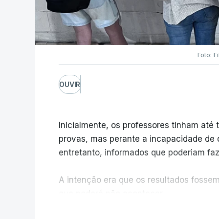
Foto: F
OUVIR
Inicialmente, os professores tinham até t
provas, mas perante a incapacidade de d
entretanto, informados que poderiam fazê
A intenção era que os resultados fossem 
que poderá não acontecer.
V