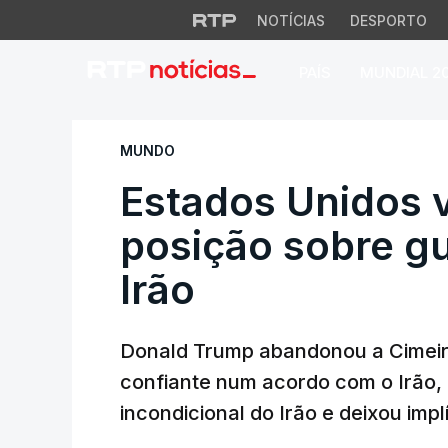
NOTÍCIAS
DESPORTO
PAÍS
MUNDIAL 2
Estados Unidos vol
MUNDO
Estados Unidos 
posição sobre gu
Irão
Donald Trump abandonou a Cimeir
confiante num acordo com o Irão, 
incondicional do Irão e deixou imp