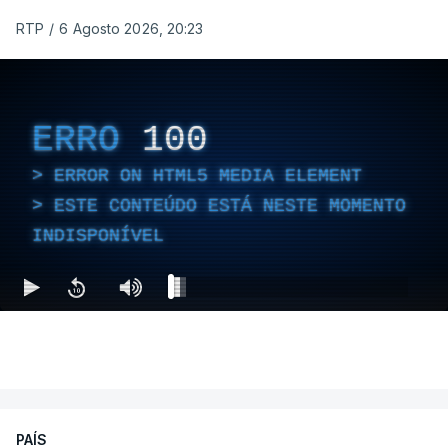
RTP
/
6 Agosto 2026, 20:23
ERRO
100
ERROR ON HTML5 MEDIA ELEMENT
ESTE CONTEÚDO ESTÁ NESTE MOMENTO
INDISPONÍVEL
PAÍS