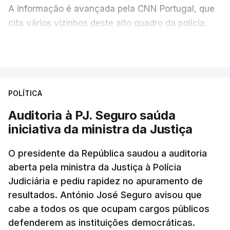
A informação é avançada pela CNN Portugal, que
cita vários vizinhos deste alto quadro da polícia.
VER MAIS
Foi o diretor financeiro, Álvaro Pires, que assumiu a
responsabilidade de sugerir as instalações da
Construbarcelos para acolher um atrelado
POLÍTICA
apreendido numa operação de droga.
Auditoria à PJ. Seguro saúda
iniciativa da ministra da Justiça
O presidente da República saudou a auditoria
aberta pela ministra da Justiça à Polícia
Judiciária e pediu rapidez no apuramento de
resultados. António José Seguro avisou que
cabe a todos os que ocupam cargos públicos
defenderem as instituições democráticas.