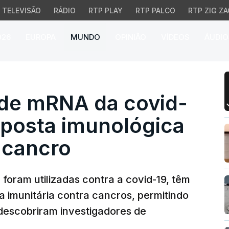
TELEVISÃO
RÁDIO
RTP PLAY
RTP PALCO
RTP ZIG ZA
026
EUROPA
MUNDO
OPINIÃO
VÍDEOS
ÁUDIO
e mRNA da covid-19 est
 de mRNA da covid-
sposta imunológica
 cancro
oram utilizadas contra a covid-19, têm
a imunitária contra cancros, permitindo
descobriram investigadores de