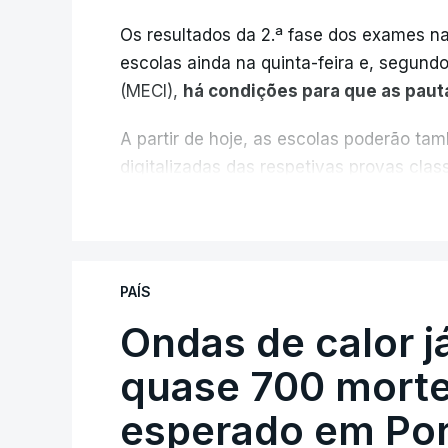
Os resultados da 2.ª fase dos exames na
escolas ainda na quinta-feira e, segund
(MECI),
há condições para que as paut
A partir de hoje, as escolas poderão ta
digitalizadas das respetivas provas cla
durante a 1.ª fase.
V
Em anos anteriores, a consulta das pro
requerimento, mas o Governo decidiu, a p
PAÍS
exames classificados a todos os estudant
processo" devido às falhas na classifica
Ondas de calor 
quase 700 morte
Serão também publicadas as notas da 2
esperado em Por
Quanto aos pedidos de reapreciação de p