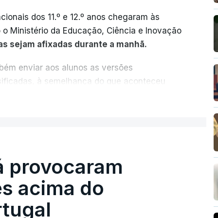
cionais dos 11.º e 12.º anos chegaram às
o o Ministério da Educação, Ciência e Inovação
as sejam afixadas durante a manhã.
mbém enviar aos alunos as versões
ssificadas, à semelhança do que aconteceu
ER MAIS
vas dependia da apresentação de um
artir deste ano, disponibilizar a cópia dos
es para "reforçar a transparência e rigor do
ção eletrónica.
já provocaram
s acima do
.ª fase das provas finais do 9.º ano.
tugal
rovas realizadas durante a 1.ª fase, os