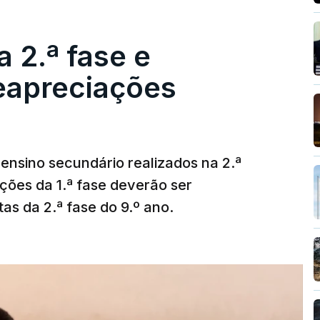
 2.ª fase e
reapreciações
ensino secundário realizados na 2.ª
ções da 1.ª fase deverão ser
as da 2.ª fase do 9.º ano.