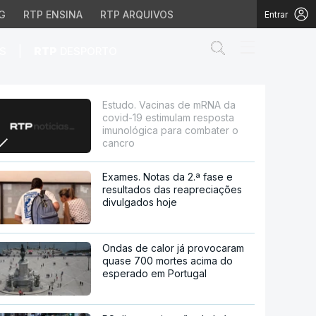
G
RTP ENSINA
RTP ARQUIVOS
Entrar
Abrir campo de
|
S
RTP
DESPORTO
imulam resposta imunol
Estudo. Vacinas de mRNA da
covid-19 estimulam resposta
imunológica para combater o
cancro
Exames. Notas da 2.ª fase e
resultados das reapreciações
divulgados hoje
Ondas de calor já provocaram
quase 700 mortes acima do
esperado em Portugal