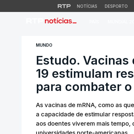
NOTÍCIAS
DESPORTO
PAÍS
MUNDIAL 2
Estudo. Vacinas d
MUNDO
Estudo. Vacinas
19 estimulam re
para combater o
As vacinas de mRNA, como as que f
a capacidade de estimular respost
aos doentes viverem mais tempo, 
universidades norte-americanas.